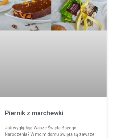
Piernik z marchewki
Jak wyglądają Wasze Święta Bożego
Narodzenia? W moim domu Święta są zawsze