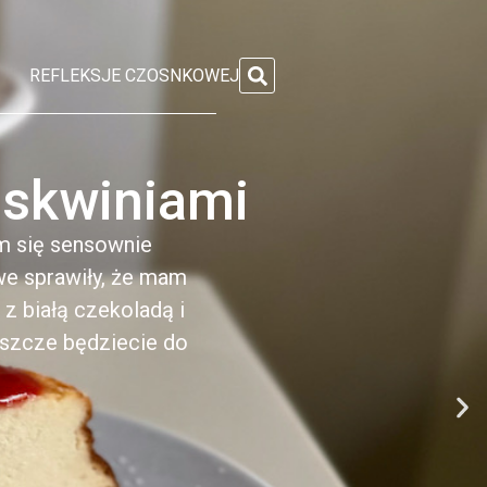
REFLEKSJE CZOSNKOWEJ
zoskwiniami
m się sensownie
e sprawiły, że mam
z białą czekoladą i
eszcze będziecie do