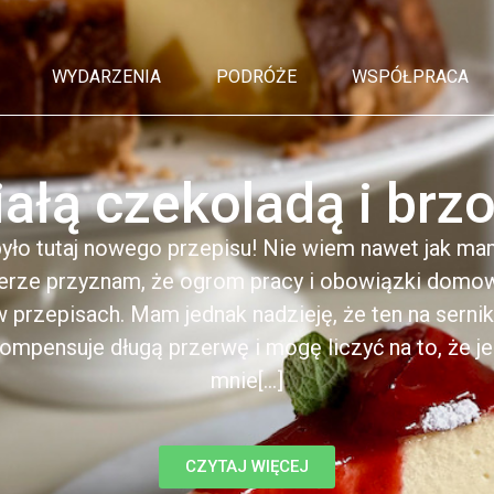
WYDARZENIA
PODRÓŻE
WSPÓŁPRACA
iałą czekoladą i br
yło tutaj nowego przepisu! Nie wiem nawet jak ma
erze przyznam, że ogrom pracy i obowiązki domow
 przepisach. Mam jednak nadzieję, że ten na sernik 
ompensuje długą przerwę i mogę liczyć na to, że j
mnie[...]
CZYTAJ WIĘCEJ