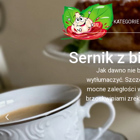
KATEGORIE
Sernik z b
Jak dawno nie b
wytłumaczyć. Szcz
mocne zaległości w
brzoskwiniami zrek