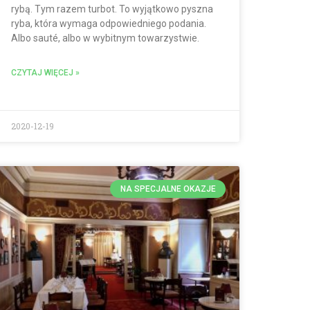
rybą. Tym razem turbot. To wyjątkowo pyszna
ryba, która wymaga odpowiedniego podania.
Albo sauté, albo w wybitnym towarzystwie.
CZYTAJ WIĘCEJ »
2020-12-19
NA SPECJALNE OKAZJE