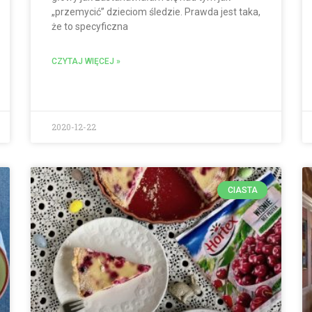
„przemycić” dzieciom śledzie. Prawda jest taka,
że to specyficzna
CZYTAJ WIĘCEJ »
2020-12-22
CIASTA