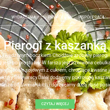
WYDARZENIA
PODRÓŻE
WSPÓŁPRACA
Pierogi z kaszanką
ą i wędzonym boczkiem Chodźcie zrobimy pierogi z
to jest po prostu hit! W farszu jest czerwona cebul
kowym, sosie sojowym z cukrem, chrupiące kwaśne 
ktury Świniarscy.Dalej dodajemy pokrojoną kasza
iejsza od Świniarskich i dorzucamy dużą ilość posiek
CZYTAJ WIĘCEJ