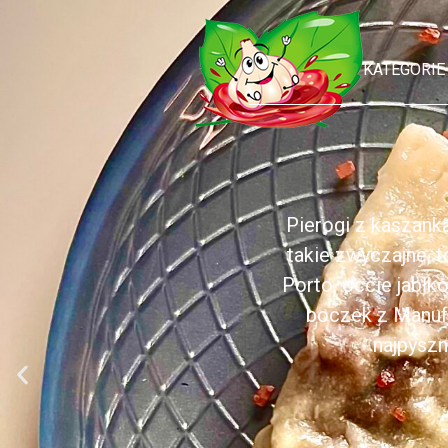
KATEGORIE
Pierogi z kaszank
takie zwyczajne, 
Porto, occie jabł
boczek z Manufa
najpyszn