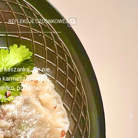
REFLEKSJE CZOSNKOWEJ
 kaszanką, ale nie
ka karmelizowana w
jabłko, podsmażony
nkę, wiadomo, że
anej[...]