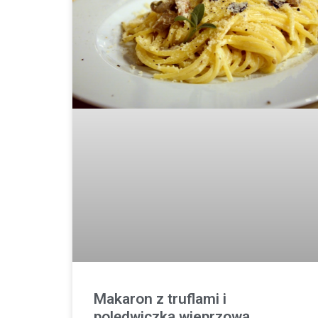
Makaron z truflami i
polędwiczką wieprzową