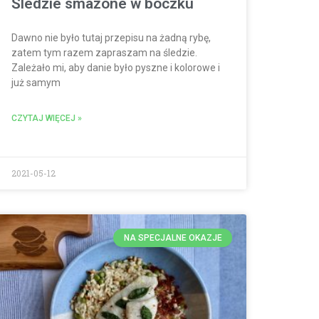
Śledzie smażone w boczku
Dawno nie było tutaj przepisu na żadną rybę,
zatem tym razem zapraszam na śledzie.
Zależało mi, aby danie było pyszne i kolorowe i
już samym
CZYTAJ WIĘCEJ »
2021-05-12
NA SPECJALNE OKAZJE