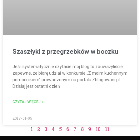
Szaszłyki z przegrzebków w boczku
Jeśli systematycznie czytacie mój blog to zauważyliście
zapewne, że biorę udział w konkursie „Z moim kuchennym
pomocnikiem” prowadzonym na portalu Zblogowani.pl.
Dzisiaj jest ostatni dzień
CZYTAJ WIĘCEJ »
2017-01-05
1
2
3
4
5
6
7
8
9
10
11