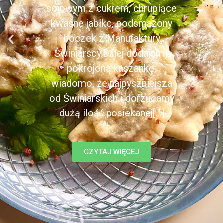
sojowym z cukrem, chrupiące
kwaśne jabłko, podsmażony
boczek z Manufaktury
Świniarscy.Dalej dodajemy
pokrojoną kaszankę,
wiadomo, że najpyszniejsza
od Świniarskich i dorzucamy
dużą ilość posiekanej[...]
CZYTAJ WIĘCEJ