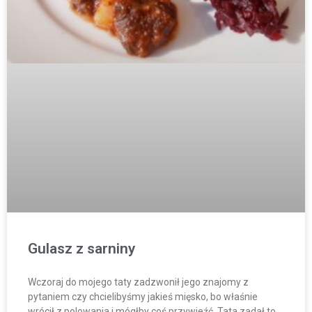
Gulasz z sarniny
Wczoraj do mojego taty zadzwonił jego znajomy z
pytaniem czy chcielibyśmy jakieś mięsko, bo właśnie
wrócił z polowania i mógłby coś przywieźć. Tata zadał to