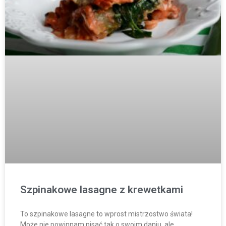
Szpinakowe lasagne z krewetkami
To szpinakowe lasagne to wprost mistrzostwo świata!
Może nie powinnam pisać tak o swoim daniu, ale