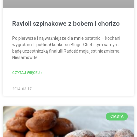
Ravioli szpinakowe z bobem i chorizo
Po pierwsze i najważniejsze dla mnie ostatnio – kochani
wygrałam III półfinał konkursu BlogerChef i tym samym
będę uczestniczką finału!!! Radość moja jest niezmierna.
Niesamowite
CZYTAJ WIĘCEJ »
2014-03-17
CIASTA