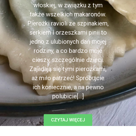
włoskiej, w związku z tym
także wszelkich makaronów.
Pierożki ravioli ze szpinakiem,
serkiem i orzeszkami pinii to
jedno z ulubionych dań mojej
rodziny, a co bardzo mnie
cieszy, szczególnie dzieci.
Zajadają się tymi pierożkami,
aż miło patrzeć! Spróbujcie
ich koniecznie, a na pewno
polubicie[...]
CZYTAJ WIĘCEJ