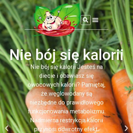
REFLEKSJE CZOSNKOWEJ
Nie bój się kalorii
Nie bój się kalorii Jesteś na
diecie i obawiasz się
owocowych kalorii? Pamiętaj,
że węglowodany są
niezbędne do prawidłowego
funkcjonowania metabolizmu.
Nadmierna restrykcja kalorii
przynosi odwrotny efekt.