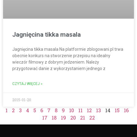
Jagnięcina tikka masala
Jagnięcina tikka masala Na platformie zblogowani.pl trwa
obecnie konkurs na stworzenie przepisu na idealny
wieczór filmowy z dobrym jedzeniem. Należy
przygotować danie z wykorzystaniem jednego z
CZYTAJ WIĘCEJ »
2015-01-20
1
2
3
4
5
6
7
8
9
10
11
12
13
14
15
16
17
18
19
20
21
22