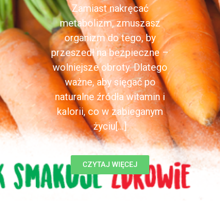
Zamiast nakręcać
metabolizm, zmuszasz
organizm do tego, by
przeszedł na bezpieczne –
wolniejsze obroty. Dlatego
ważne, aby sięgać po
naturalne źródła witamin i
kalorii, co w zabieganym
życiu[...]
CZYTAJ WIĘCEJ