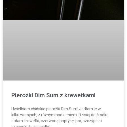
Pierożki Dim Sum z krewetkami
Uwielbiam chińskie pierożki Dim Sum! Jadłam je w
kilku wersjach, z różnym nadzieniem. Dzisiaj do środka
dałam krewetki, czerwoną paprykę, por, szczypior i
czosnek. To wszystko