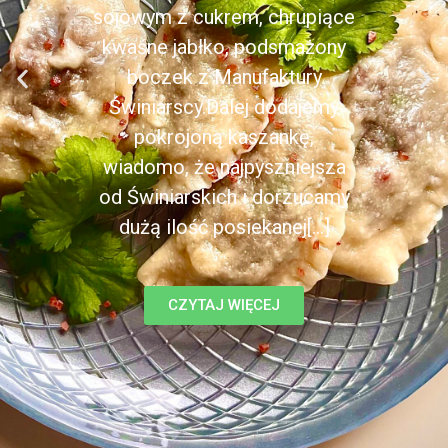
sojowym z cukrem, chrupiące
kwaśne jabłko, podsmażony
boczek z Manufaktury
Świniarscy.Dalej dodajemy
pokrojoną kaszankę,
wiadomo, że najpyszniejsza
od Świniarskich i dorzucamy
dużą ilość posiekanej[...]
CZYTAJ WIĘCEJ