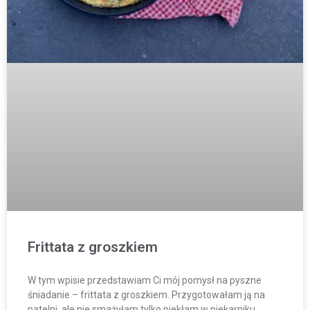
Frittata z groszkiem
W tym wpisie przedstawiam Ci mój pomysł na pyszne
śniadanie – frittata z groszkiem. Przygotowałam ją na
patelni, ale nie smażyłam tylko piekłam w piekarniku.