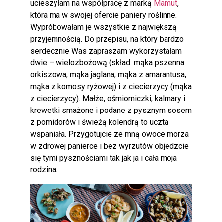
ucieszyłam na współpracę z marką
Mamut
,
która ma w swojej ofercie paniery roślinne.
Wypróbowałam je wszystkie z największą
przyjemnością. Do przepisu, na który bardzo
serdecznie Was zapraszam wykorzystałam
dwie – wielozbożową (skład: mąka pszenna
orkiszowa, mąka jaglana, mąka z amarantusa,
mąka z komosy ryżowej) i z ciecierzycy (mąka
z ciecierzycy). Małże, ośmiorniczki, kalmary i
krewetki smażone i podane z pysznym sosem
z pomidorów i świeżą kolendrą to uczta
wspaniała. Przygotujcie ze mną owoce morza
w zdrowej panierce i bez wyrzutów objedzcie
się tymi pysznościami tak jak ja i cała moja
rodzina.