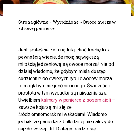
Strona główna
>
Wyróżnione
>
Owoce morza w
zdrowej panierce
Jeśli jesteście ze mną tutaj choć trochę to z
pewnością wiecie, że moją największą
miłością jedzeniową są owoce morza! Nie od
dzisiaj wiadomo, że gdybym miała dostęp
codziennie do świeżych ryb i owoców morza
to mogłabym nie jeść nic innego. Świeżość i
prostota w tym wypadku są najważniejsze.
Uwielbiam
kalmary w panierce z sosem aioli
–
zawsze kojarzą mi się ze
śródziemnomorskimi wakacjami. Wiadomo
jednak, że panierka z bułki tartej nie należy do
najzdrowszej i fit. Dlatego bardzo się