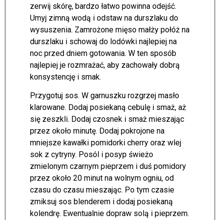
zerwij skórę, bardzo łatwo powinna odejść.
Umyj zimną wodą i odstaw na durszlaku do
wysuszenia. Zamrożone mięso małży połóż na
durszlaku i schowaj do lodówki najlepiej na
noc przed dniem gotowania. W ten sposób
najlepiej je rozmrażać, aby zachowały dobrą
konsystencję i smak.
Przygotuj sos. W garnuszku rozgrzej masło
klarowane. Dodaj posiekaną cebulę i smaż, aż
się zeszkli. Dodaj czosnek i smaż mieszając
przez około minutę. Dodaj pokrojone na
mniejsze kawałki pomidorki cherry oraz wlej
sok z cytryny. Posól i posyp świeżo
zmielonym czarnym pieprzem i duś pomidory
przez około 20 minut na wolnym ogniu, od
czasu do czasu mieszając. Po tym czasie
zmiksuj sos blenderem i dodaj posiekaną
kolendrę. Ewentualnie dopraw solą i pieprzem.