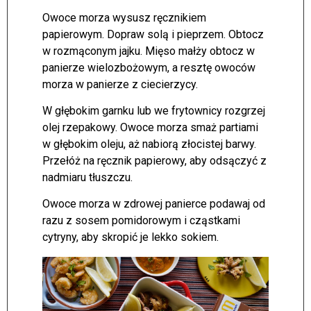
Owoce morza wysusz ręcznikiem
papierowym. Dopraw solą i pieprzem. Obtocz
w rozmąconym jajku. Mięso małży obtocz w
panierze wielozbożowym, a resztę owoców
morza w panierze z ciecierzycy.
W głębokim garnku lub we frytownicy rozgrzej
olej rzepakowy. Owoce morza smaż partiami
w głębokim oleju, aż nabiorą złocistej barwy.
Przełóż na ręcznik papierowy, aby odsączyć z
nadmiaru tłuszczu.
Owoce morza w zdrowej panierce podawaj od
razu z sosem pomidorowym i cząstkami
cytryny, aby skropić je lekko sokiem.