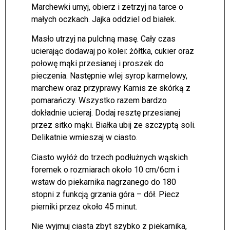
Marchewki umyj, obierz i zetrzyj na tarce o
małych oczkach. Jajka oddziel od białek.
Masło utrzyj na pulchną masę. Cały czas
ucierając dodawaj po kolei: żółtka, cukier oraz
połowę mąki przesianej i proszek do
pieczenia. Następnie wlej syrop karmelowy,
marchew oraz przyprawy Kamis ze skórką z
pomarańczy. Wszystko razem bardzo
dokładnie ucieraj. Dodaj resztę przesianej
przez sitko mąki. Białka ubij ze szczyptą soli.
Delikatnie wmieszaj w ciasto.
Ciasto wyłóż do trzech podłużnych wąskich
foremek o rozmiarach około 10 cm/6cm i
wstaw do piekarnika nagrzanego do 180
stopni z funkcją grzania góra – dół. Piecz
pierniki przez około 45 minut.
Nie wyjmuj ciasta zbyt szybko z piekarnika,