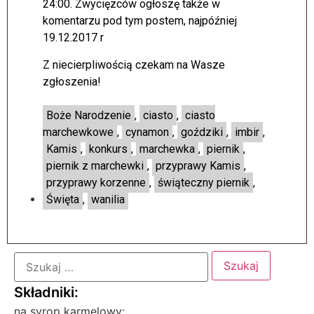
24:00. Zwycięzców ogłoszę także w
komentarzu pod tym postem, najpóźniej
19.12.2017 r
Z niecierpliwością czekam na Wasze
zgłoszenia!
Boże Narodzenie
,
ciasto
,
ciasto
marchewkowe
,
cynamon
,
goździki
,
imbir
,
Kamis
,
konkurs
,
marchewka
,
piernik
,
piernik z marchewki
,
przyprawy Kamis
,
przyprawy korzenne
,
świąteczny piernik
,
Święta
,
wanilia
na syrop karmelowy: