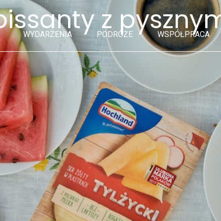
oissanty z pyszny
WYDARZENIA
PODRÓŻE
WSPÓŁPRACA