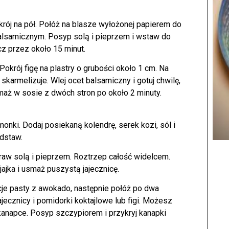
krój na pół. Połóż na blasze wyłożonej papierem do
balsamicznym. Posyp solą i pieprzem i wstaw do
cz przez około 15 minut.
Pokrój figę na plastry o grubości około 1 cm. Na
 skarmelizuje. Wlej ocet balsamiczny i gotuj chwilę,
 smaż w sosie z dwóch stron po około 2 minuty.
nki. Dodaj posiekaną kolendrę, serek kozi, sól i
dstaw.
praw solą i pieprzem. Roztrzep całość widelcem.
jajka i usmaż puszystą jajecznicę.
rcje pasty z awokado, następnie połóż po dwa
jajecznicy i pomidorki koktajlowe lub figi. Możesz
 kanapce. Posyp szczypiorem i przykryj kanapki