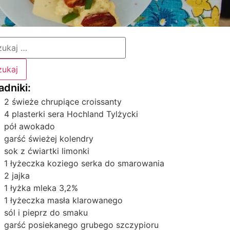
2 świeże chrupiące croissanty
4 plasterki sera Hochland Tylżycki
pół awokado
garść świeżej kolendry
sok z ćwiartki limonki
1 łyżeczka koziego serka do smarowania
2 jajka
1 łyżka mleka 3,2%
1 łyżeczka masła klarowanego
sól i pieprz do smaku
garść posiekanego grubego szczypioru