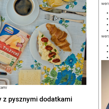
wer
wers
kami
y z pysznymi dodatkami