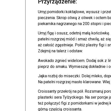
Przyrządzenie:
Umyj pomidorki koktajlowe, wysusz i prze
pieczenia. Skrop oliwą z oliwek i octem 
piekarnika nagrzanego na 200 stopni i pie
Umyj figę i osusz, odetnij małą końcówkę. 
patelni rozgrzej miód i smaż chwilę, aż się
aż całość zgęstnieje. Połóż plastry figi i
Zdejmij na talerz i odstaw.
Awokado zgnieć widelcem. Dodaj sok z limo
pieprz do smaku. Wymieszaj dokładnie i o
Jajka rozbij do miseczki. Dolej mleko, do
Na patelni rozgrzej masło klarowane. Wlej 
Croissanty przekrój na pół. Rozsmaruj po
plasterki sera Tylżyckiego. Na ser porcje 
też połączyć figi z pomidorkami w jednej
górną częścią croissanta.