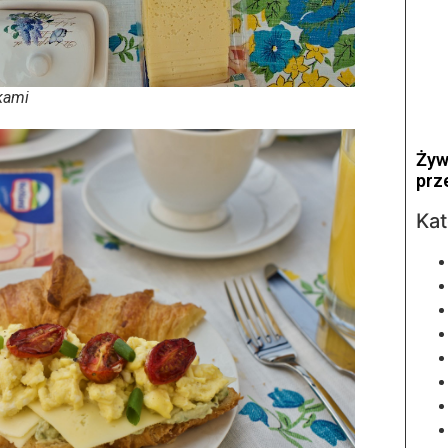
kami
Żyw
prz
Kat