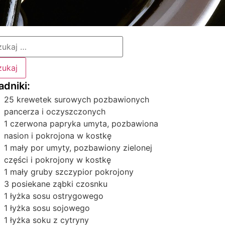
25 krewetek surowych pozbawionych
pancerza i oczyszczonych
1 czerwona papryka umyta, pozbawiona
nasion i pokrojona w kostkę
1 mały por umyty, pozbawiony zielonej
części i pokrojony w kostkę
1 mały gruby szczypior pokrojony
3 posiekane ząbki czosnku
1 łyżka sosu ostrygowego
1 łyżka sosu sojowego
1 łyżka soku z cytryny