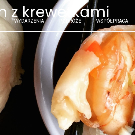
m z krewetkami
WYDARZENIA
PODRÓŻE
WSPÓŁPRACA