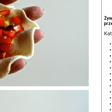
Żyw
prz
Kat