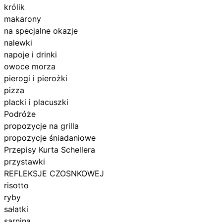
królik
makarony
na specjalne okazje
nalewki
napoje i drinki
owoce morza
pierogi i pierożki
pizza
placki i placuszki
Podróże
propozycje na grilla
propozycje śniadaniowe
Przepisy Kurta Schellera
przystawki
REFLEKSJE CZOSNKOWEJ
risotto
ryby
sałatki
sarnina