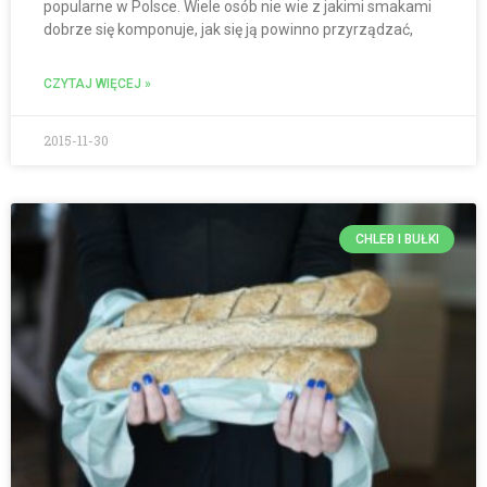
popularne w Polsce. Wiele osób nie wie z jakimi smakami
dobrze się komponuje, jak się ją powinno przyrządzać,
CZYTAJ WIĘCEJ »
2015-11-30
CHLEB I BUŁKI