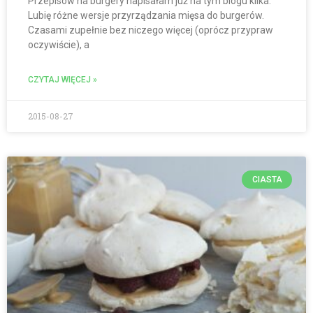
Przepisów na burgery napisałam już na tym blogu kilka.
Lubię różne wersje przyrządzania mięsa do burgerów.
Czasami zupełnie bez niczego więcej (oprócz przypraw
oczywiście), a
CZYTAJ WIĘCEJ »
2015-08-27
CIASTA