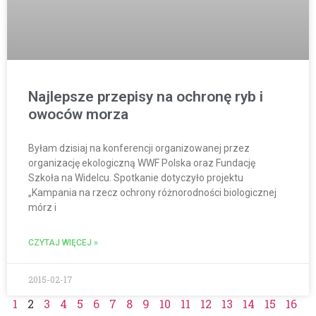
Najlepsze przepisy na ochronę ryb i
owoców morza
Byłam dzisiaj na konferencji organizowanej przez
organizację ekologiczną WWF Polska oraz Fundację
Szkoła na Widelcu. Spotkanie dotyczyło projektu
„Kampania na rzecz ochrony różnorodności biologicznej
mórz i
CZYTAJ WIĘCEJ »
2015-02-17
1
2
3
4
5
6
7
8
9
10
11
12
13
14
15
16