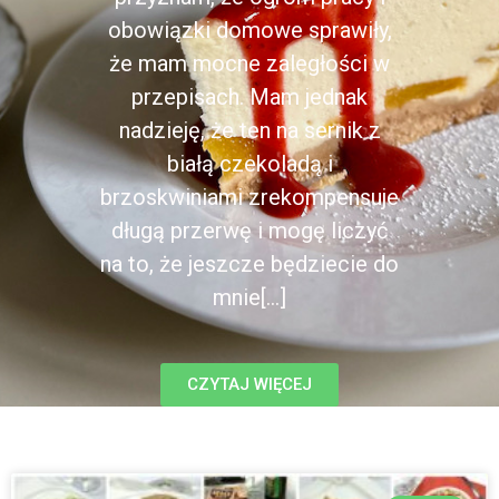
obowiązki domowe sprawiły,
że mam mocne zaległości w
przepisach. Mam jednak
nadzieję, że ten na sernik z
białą czekoladą i
brzoskwiniami zrekompensuje
długą przerwę i mogę liczyć
na to, że jeszcze będziecie do
mnie[...]
CZYTAJ WIĘCEJ