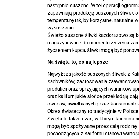
następnie suszone. W tej operacji ogromną
zapewniają produkcję suszonych śliwek o 
temperaturę tak, by korzystne, naturalne
wysuszeniu.
Świeżo suszone śliwki każdorazowo są ko
magazynowane do momentu złożenia zamó
życzeniem kupca, śliwki mogą być ponow
Na święta to, co najlepsze
Najwyższa jakość suszonych śliwek z Kali
sadowników, zastosowania zaawansowany
produkcji oraz sprzyjających warunków up
oraz kalifornijskie słońce przekładają daj
owoców, uwielbianych przez konsumentów
Okres świąteczny to tradycyjnie w Polsc
Święta to także czas, w którym konsumenc
mogą być spożywane przez całą rodzinę.
pochodzących z Kalifornii stanowi wartoś