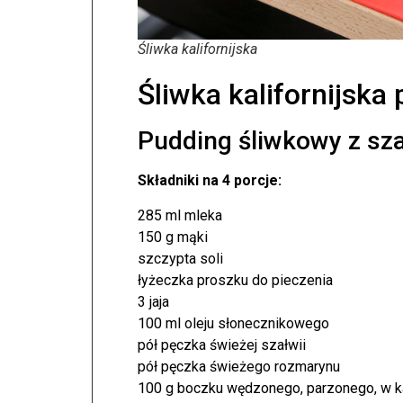
Śliwka kalifornijska
Śliwka kalifornijska
Pudding śliwkowy z sza
Składniki na 4 porcje:
285 ml mleka
150 g mąki
szczypta soli
łyżeczka proszku do pieczenia
3 jaja
100 ml oleju słonecznikowego
pół pęczka świeżej szałwii
pół pęczka świeżego rozmarynu
100 g boczku wędzonego, parzonego, w 