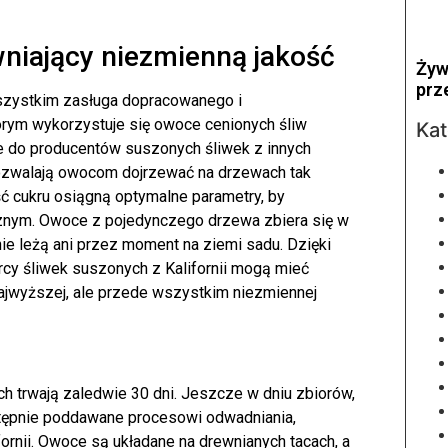
niający niezmienną jakość
Żyw
prz
wszystkim zasługa dopracowanego i
rym wykorzystuje się owoce cenionych śliw
Kat
e do producentów suszonych śliwek z innych
 pozwalają owocom dojrzewać na drzewach tak
ość cukru osiągną optymalne parametry, by
nym. Owoce z pojedynczego drzewa zbiera się w
nie leżą ani przez moment na ziemi sadu. Dzięki
cy śliwek suszonych z Kalifornii mogą mieć
najwyższej, ale przede wszystkim niezmiennej
ch trwają zaledwie 30 dni. Jeszcze w dniu zbiorów,
stępnie poddawane procesowi odwadniania,
ornii. Owoce są układane na drewnianych tacach, a