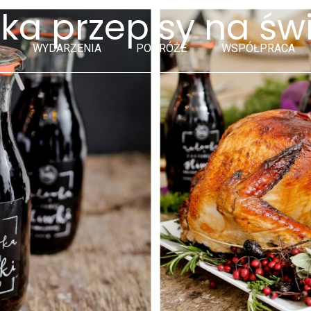
jska przepisy na św
WYDARZENIA
PODRÓŻE
WSPÓŁPRACA