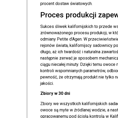
procent dostaw światowych.
Proces produkcji zapew
Sukces śliwek kalifornijskich to przede 
zrównoważonego procesu produkcji, w któ
odmiany Petite d’Agen. W przeciwieństwi
rejonów świata, kalifornijscy sadownicy
długo, aż ich twardość i naturalna zawart
następnie zerwać je sposobem mechanicz
ciągu niecałej minuty. Dzięki temu owoce 
kontroli wspomnianych parametrów, odbior
pewność, że otrzymają produkt nie tylko 
jakości.
Zbiory w 30 dni
Zbiory we wszystkich kalifornijskich sada
owoce są myte w źródlanej wodzie, a na
opracowanemu pod ścisłą kontrolą w Kalif