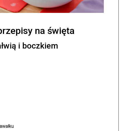
 przepisy na święta
łwią i boczkiem
kawałku