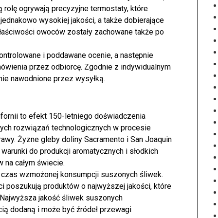
 rolę ogrywają precyzyjne termostaty, które
jednakowo wysokiej jakości, a także dobierające
 właściwości owoców zostały zachowane także po
ntrolowane i poddawane ocenie, a następnie
wienia przez odbiorcę. Zgodnie z indywidualnym
nie nawodnione przez wysyłką.
fornii to efekt 150-letniego doświadczenia
ch rozwiązań technologicznych w procesie
rawy. Żyzne gleby doliny Sacramento i San Joaquin
ą warunki do produkcji aromatycznych i słodkich
 na całym świecie.
e czas wzmożonej konsumpcji suszonych śliwek.
i poszukują produktów o najwyższej jakości, które
 Najwyższa jakość śliwek suszonych
cią dodaną i może być źródeł przewagi