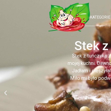
KATEGORIE
Stek z
Stek z tuńczyka z
mojej kuchni. Dawn
Jadłam i cieszyła
Miło mi było podwó