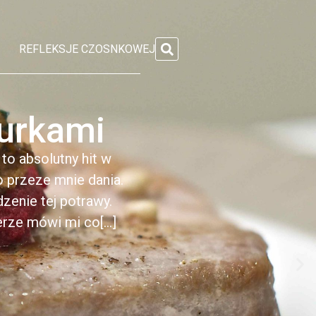
REFLEKSJE CZOSNKOWEJ
kurkami
to absolutny hit w
 przeze mnie dania.
zenie tej potrawy.
rze mówi mi co[...]