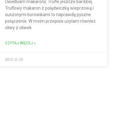
Uwielbiam makarony. Trufle jeszcze bardziej.
Truflowy makaron z polędwiczką wieprzową i
suszonymi borowikami to naprawdę pyszne
połączenie. W moim przepisie użyłam również
oliwy z oliwek
CZYTAJ WIĘCEJ »
2013-11-18