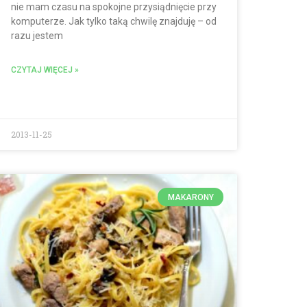
nie mam czasu na spokojne przysiądnięcie przy
komputerze. Jak tylko taką chwilę znajduję – od
razu jestem
CZYTAJ WIĘCEJ »
2013-11-25
MAKARONY