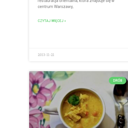
restauracja orientalna, która znajduje się w
centrum Warszawy,
CZYTAJ WIĘCEJ »
2013-11-21
DRÓB