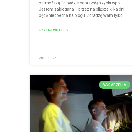
parmeńską To będzie naprawdę szybki wpis.
Jestem zabiegana – przez najbliższe kilka dni
będę nieobecna na blogu. Zdradzę Wam tylko,
CZYTAJ WIĘCEJ »
2013-11-26
WYDARZENIA