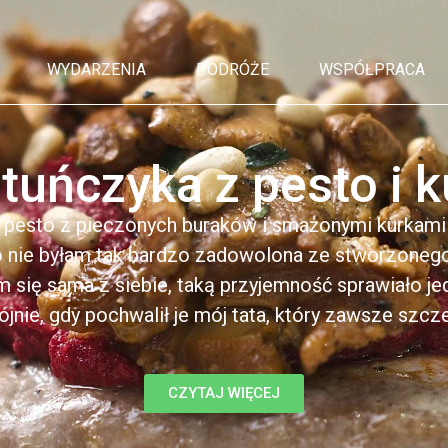
WYDARZENIA
PODRÓŻE
WSPÓŁPRACA
 tuńczyka z pesto i 
 pesto z pieczonych buraków i smażonymi kurkami 
o nie byłam tak bardzo zadowolona ze stworzonego
m się sama z siebie, taką przyjemność sprawiało jed
jnie, gdy pochwalił je mój tata, który zawsze szcze
CZYTAJ WIĘCEJ