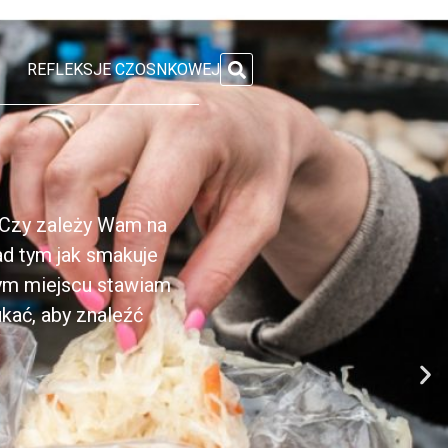
REFLEKSJE CZOSNKOWEJ
 Czy zależy Wam na
ad tym jak smakuje
zym miejscu stawiam
kać, aby znaleźć
]