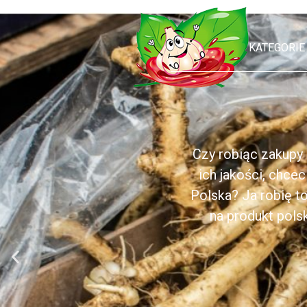
KATEGORIE
Czy robiąc zakupy
ich jakości, chce
Polska? Ja robię t
na produkt pols