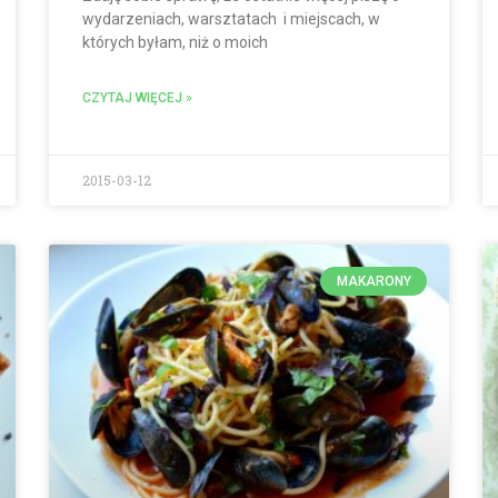
wydarzeniach, warsztatach i miejscach, w
których byłam, niż o moich
CZYTAJ WIĘCEJ »
2015-03-12
MAKARONY