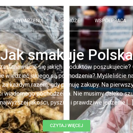
WYDARZENIA
PODRÓŻE
WSPÓŁPRACA
Jak smakuje Polska
 zastanawiacie się jakich produktów poszukujecie?
cie wiedzieć jakiego są pochodzenia? Myśleliście n
o za każdym razem, gdy planuję zakupy. Na pierws
ki wiadomego pochodzenia. Nie musimy daleko szu
najwyższej jakości, pyszne i prawdziwe jedzenie.[...
CZYTAJ WIĘCEJ