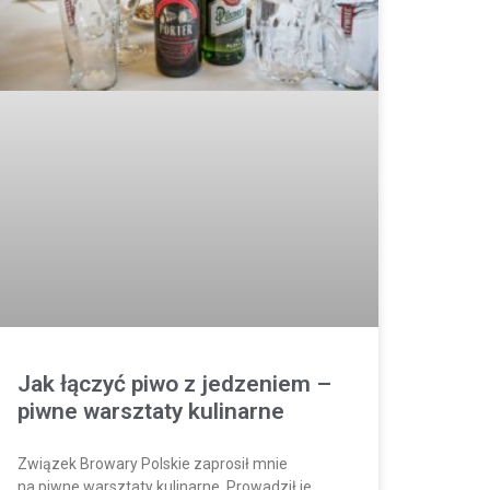
Jak łączyć piwo z jedzeniem –
piwne warsztaty kulinarne
Związek Browary Polskie zaprosił mnie
na piwne warsztaty kulinarne. Prowadził je