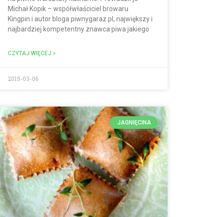
Michał Kopik – współwłaściciel browaru
Kingpin i autor bloga piwnygaraz.pl, największy i
najbardziej kompetentny znawca piwa jakiego
CZYTAJ WIĘCEJ »
2015-03-06
JAGNIĘCINA