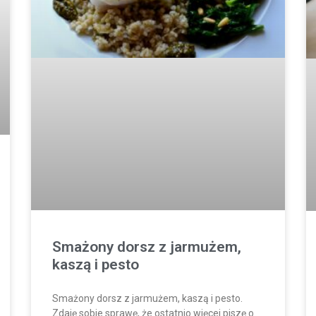
Smażony dorsz z jarmużem,
kaszą i pesto
Smażony dorsz z jarmużem, kaszą i pesto.
Zdaję sobie sprawę, że ostatnio więcej piszę o