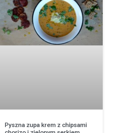
Pyszna zupa krem z chipsami
chorizo i zielonym serkiem