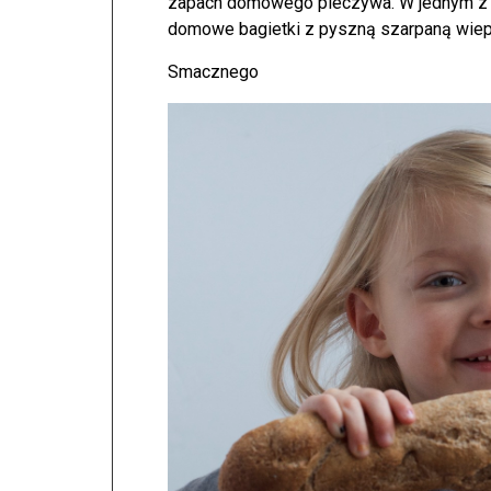
zapach domowego pieczywa. W jednym z n
domowe bagietki z pyszną szarpaną wie
Smacznego