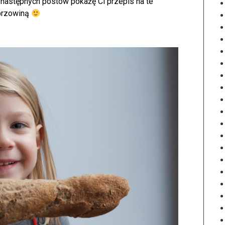
astępnych postów pokażę Ci przepis na te
przowiną