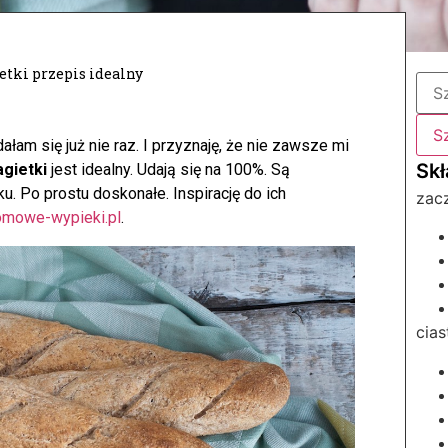
tki przepis idealny
ałam się już nie raz. I przyznaję, że nie zawsze mi
gietki
jest idealny. Udają się na 100%. Są
u. Po prostu doskonałe. Inspirację do ich
zacz
omowe-wypieki.pl
.
cias