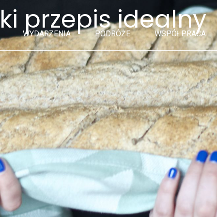
 przepis idealny
WYDARZENIA
PODRÓŻE
WSPÓŁPRACA