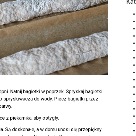
Kat
ni. Natnij bagietki w poprzek. Spryskaj bagietki
ego spryskiwacza do wody. Piecz bagietki przez
barwy.
ce z piekarnika, aby ostygły.
ia. Są doskonałe, a w domu unosi się przepiękny