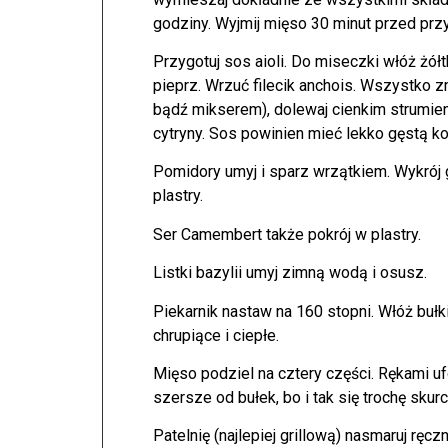
godziny. Wyjmij mięso 30 minut przed pr
Przygotuj sos aioli. Do miseczki włóż żółt
pieprz. Wrzuć filecik anchois. Wszystko 
bądź mikserem), dolewaj cienkim strumien
cytryny. Sos powinien mieć lekko gęstą ko
Pomidory umyj i sparz wrzątkiem. Wykrój g
plastry.
Ser Camembert także pokrój w plastry.
Listki bazylii umyj zimną wodą i osusz.
Piekarnik nastaw na 160 stopni. Włóż bułki 
chrupiące i ciepłe.
Mięso podziel na cztery części. Rękami uf
szersze od bułek, bo i tak się trochę sku
Patelnię (najlepiej grillową) nasmaruj r