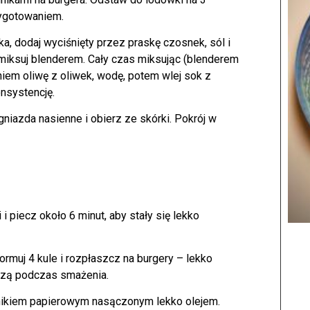
zygotowaniem.
ka, dodaj wyciśnięty przez praskę czosnek, sól i
zmiksuj blenderem. Cały czas miksując (blenderem
iem oliwę z oliwek, wodę, potem wlej sok z
nsystencję.
niazda nasienne i obierz ze skórki. Pokrój w
i piecz około 6 minut, aby stały się lekko
ormuj 4 kule i rozpłaszcz na burgery – lekko
rczą podczas smażenia.
ęcznikiem papierowym nasączonym lekko olejem.