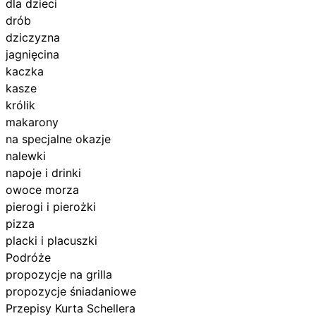
dla dzieci
drób
dziczyzna
jagnięcina
kaczka
kasze
królik
makarony
na specjalne okazje
nalewki
napoje i drinki
owoce morza
pierogi i pierożki
pizza
placki i placuszki
Podróże
propozycje na grilla
propozycje śniadaniowe
Przepisy Kurta Schellera