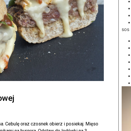
sos 
owej
 Cebulę oraz czosnek obierz i posiekaj. Mięso
nikami na burgera. Odstaw do lodówki na 3