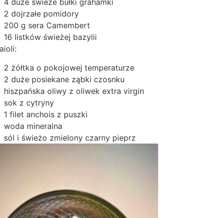
4 duże świeże bułki grahamki
2 dojrzałe pomidory
200 g sera Camembert
16 listków świeżej bazylii
aioli:
2 żółtka o pokojowej temperaturze
2 duże posiekane ząbki czosnku
hiszpańska oliwy z oliwek extra virgin
sok z cytryny
1 filet anchois z puszki
woda mineralna
sól i świeżo zmielony czarny pieprz