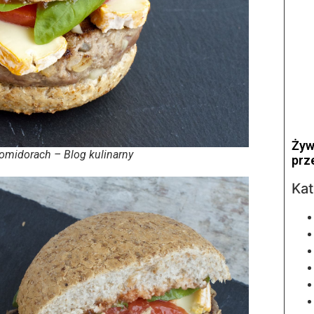
Żyw
omidorach – Blog kulinarny
prz
Kat