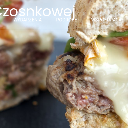
Czosnkowej
WYDARZENIA
PODRÓŻE
WSPÓŁPRACA