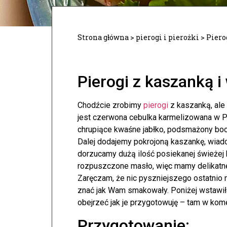
Strona główna
>
pierogi i pierożki
>
Piero
Pierogi z kaszanką
Chodźcie zrobimy
pierogi
z kaszanką, ale 
jest czerwona cebulka karmelizowana w P
chrupiące kwaśne jabłko, podsmażony bo
Dalej dodajemy pokrojoną kaszankę, wiado
dorzucamy dużą ilość posiekanej świeżej k
rozpuszczone masło, więc mamy delikatn
Zaręczam, że nic pyszniejszego ostatnio ni
znać jak Wam smakowały. Poniżej wstawiła
obejrzeć jak je przygotowuję – tam w kom
Przygotowanie: