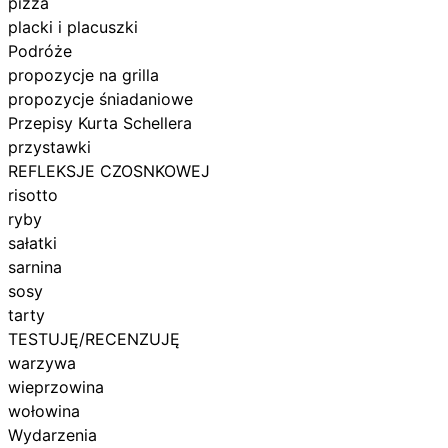
pizza
placki i placuszki
Podróże
propozycje na grilla
propozycje śniadaniowe
Przepisy Kurta Schellera
przystawki
REFLEKSJE CZOSNKOWEJ
risotto
ryby
sałatki
sarnina
sosy
tarty
TESTUJĘ/RECENZUJĘ
warzywa
wieprzowina
wołowina
Wydarzenia