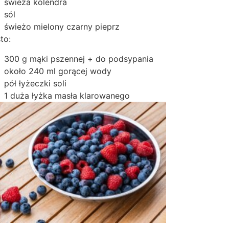
świeża kolendra
sól
świeżo mielony czarny pieprz
to:
300 g mąki pszennej + do podsypania
około 240 ml gorącej wody
pół łyżeczki soli
1 duża łyżka masła klarowanego