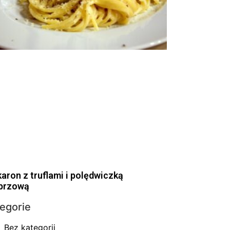
aron z truflami i polędwiczką
przową
egorie
Bez kategorii