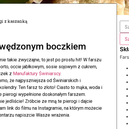
gi z kaszanką
 i wędzonym boczkiem
Fars
nie takie zwyczajne, to jest po prostu hit! W farszu
orto, occie jabłkowym, sosie sojowym z cukrem,
czek z
Manufaktury Świniarscy
.
mo, że najpyszniejsza od Świniarskich i
olendry. Ten farsz to złoto! Ciasto to mąka, woda i
e pierogi wypełnione doskonałym farszem.
e jedliście! Zróbcie ze mną te pierogi i dajcie
m link do filmu na Instagramie, na którym możecie
entarzu napiszcie Wasze wrażenia.