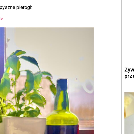
 pyszne pierogi:
Hv
Żyw
prz