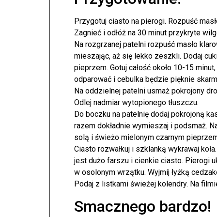
Przygotuj ciasto na pierogi. Rozpuść masł
Zagnieć i odłóż na 30 minut przykryte wil
Na rozgrzanej patelni rozpuść masło kla
mieszając, aż się lekko zeszkli. Dodaj cuk
pieprzem. Gotuj całość około 10-15 minut
odparować i cebulka będzie pięknie skar
Na oddzielnej patelni usmaż pokrojony dro
Odlej nadmiar wytopionego tłuszczu.
Do boczku na patelnię dodaj pokrojoną k
razem dokładnie wymieszaj i podsmaż. Na
solą i świeżo mielonym czarnym pieprzem
Ciasto rozwałkuj i szklanką wykrawaj koła. 
jest dużo farszu i cienkie ciasto. Pierogi
w osolonym wrzątku. Wyjmij łyżką cedzako
Podaj z listkami świeżej kolendry. Na film
Smacznego bardzo!