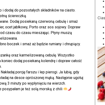
o i dodaj do pozostałych składników na ciasto.
gotną ściereczką.
Cias
rowane. Dodaj posiekaną czerwoną cebulę i smaż
ier, ocet jabłkowy, Porto oraz sos sojowy. Dopraw
, od czasu do czasu mieszając. Płyny muszą
melizowana.
bno boczek i smaż aż będzie rumiany i chrupiący.
aszankę oraz karmelizowaną cebulę. Wszystko
 koniec dodaj posiekaną kolendrę i dopraw całość
.
Nakładaj porcję farszu i lep pierogi. Ja lubię, gdy
 układaj na desce oprószonej mąką. Następnie ugotuj
wą 3 minuty po wypłynięciu na wierzch.
ie posypałam je też solą morską z chili