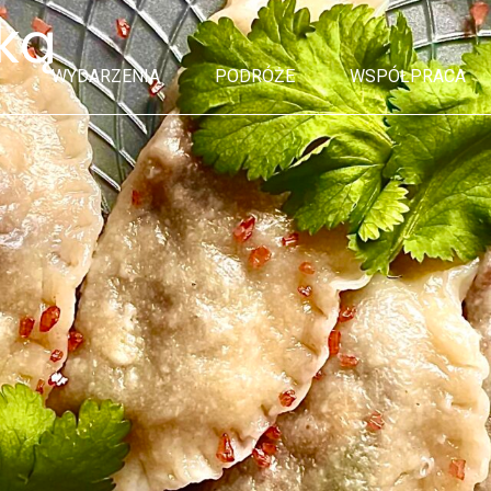
nką
WYDARZENIA
PODRÓŻE
WSPÓŁPRACA