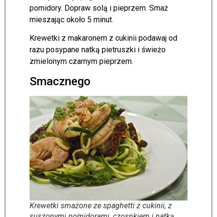
pomidory. Dopraw solą i pieprzem. Smaż
mieszając około 5 minut.
Krewetki z makaronem z cukinii podawaj od
razu posypane natką pietruszki i świeżo
zmielonym czarnym pieprzem.
Smacznego
Krewetki smażone ze spaghetti z cukinii, z
suszonymi pomidorami, czosnkiem i natką