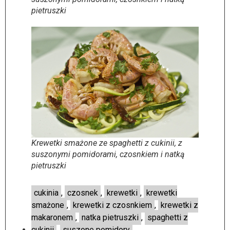
pietruszki
Krewetki smażone ze spaghetti z cukinii, z
suszonymi pomidorami, czosnkiem i natką
pietruszki
cukinia
,
czosnek
,
krewetki
,
krewetki
smażone
,
krewetki z czosnkiem
,
krewetki z
makaronem
,
natka pietruszki
,
spaghetti z
cukinii
,
suszone pomidory