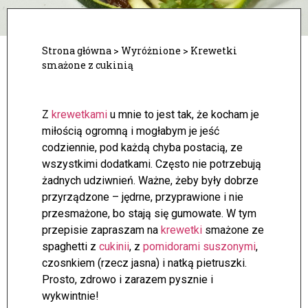
Strona główna
>
Wyróżnione
>
Krewetki
smażone z cukinią
Z
krewetkami
u mnie to jest tak, że kocham je
miłością ogromną i mogłabym je jeść
codziennie, pod każdą chyba postacią, ze
wszystkimi dodatkami. Często nie potrzebują
żadnych udziwnień. Ważne, żeby były dobrze
przyrządzone – jędrne, przyprawione i nie
przesmażone, bo stają się gumowate. W tym
przepisie zapraszam na
krewetki
smażone ze
spaghetti z
cukinii
, z
pomidorami suszonymi
,
czosnkiem (rzecz jasna) i natką pietruszki.
Prosto, zdrowo i zarazem pysznie i
wykwintnie!