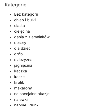
Kategorie
Bez kategorii
chleb i bułki
ciasta
cielęcina
dania z ziemniaków
desery
dla dzieci
drób
dziczyzna
jagnięcina
kaczka
kasze
królik
makarony
na specjalne okazje
nalewki
napoje i drinki