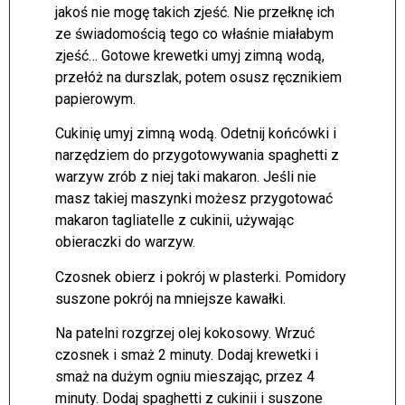
jakoś nie mogę takich zjeść. Nie przełknę ich
ze świadomością tego co właśnie miałabym
zjeść… Gotowe krewetki umyj zimną wodą,
przełóż na durszlak, potem osusz ręcznikiem
papierowym.
Cukinię umyj zimną wodą. Odetnij końcówki i
narzędziem do przygotowywania spaghetti z
warzyw zrób z niej taki makaron. Jeśli nie
masz takiej maszynki możesz przygotować
makaron tagliatelle z cukinii, używając
obieraczki do warzyw.
Czosnek obierz i pokrój w plasterki. Pomidory
suszone pokrój na mniejsze kawałki.
Na patelni rozgrzej olej kokosowy. Wrzuć
czosnek i smaż 2 minuty. Dodaj krewetki i
smaż na dużym ogniu mieszając, przez 4
minuty. Dodaj spaghetti z cukinii i suszone