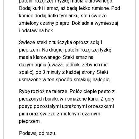
patelni rozgrzej 1 łyżkę masła klarowanego.
Dodaj kurki i smaż, aż będą lekko rumiane. Pod
koniec dodaj listki tymianku, sól i świeżo
zmielony czarny pieprz. Dokładnie wymieszaj
i odstaw na bok.
Świeże steki z tuńczyka oprósz solą i
pieprzem. Na drugiej patelni rozgrzej łyżkę
masła klarowanego. Steki smaż na
dużym ogniu (uważaj, jednak, żeby ich nie
spalić), po 3 minuty z każdej strony. Steki
usmażone w ten sposób smakują najlepiej.
Rybę rozłóż na talerze. Połóż ciepłe pesto z
pieczonych buraków i smażone kurki. Z góry
posyp pozostałymi uprażonymi orzeszkami
pinii oraz świeżo zmielonym czarnym
pieprzem.
Podawaj od razu.