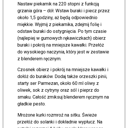
Nastaw piekarnik na 220 stopni z funkcją
grzania góra – dół. Wstaw buraki i piecz przez
około 1,5 godziny, aż będą odpowiednio
miękkie. Wyjmij z piekarnika, zdejmij folię i
odstaw buraki do ostygnięcia. Po tym czasie
(najlepiej w gumowych rękawiczkach) obierz
buraki i pokrój na mniejsze kawałki. Przełóż
do wysokiego naczynia, który jest w zestawie
z blenderem ręcznym.
Czosnek obierz i pokrój na mniejsze kawałki i
dołóż do buraków. Dodaj także orzeszki pinii,
starty ser Parmezan, około 60 ml oliwy z
oliwek, sok z cytryny oraz sól i pieprz do
smaku. Całość zmiksuj blenderem ręcznym na
gładkie pesto.
Mrożone kurki rozmroź na sitku. Świeże
przełóż do solanki i dokładnie wypłucz. Na