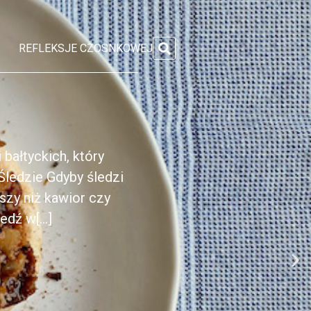
REFLEKSJE CZOSNKOWEJ
 bałtyckich, który
Śledzie Gdyby śledzi
kszy niż kawior czy
dź w[...]