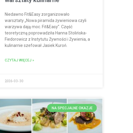
Niedawno Fit&Easy zorganizowało
warsztaty „Nowa piramida żywieniowa czyli
warzywa dają moc. Fit&Easy”. Część
teoretyczną poprowadziła Hanna Stolińska-
Fiedorowicz z Instytutu Żywności i Żywienia, a
kulinarnie szefował Jasiek Kuroń.
CZYTAJ WIĘCEJ »
2016-03-30
NA SPECJALNE OKAZJE