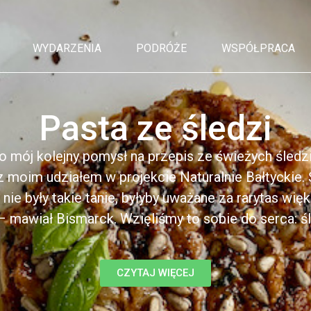
WYDARZENIA
PODRÓŻE
WSPÓŁPRACA
Pasta ze śledzi
o mój kolejny pomysł na przepis ze świeżych śledzi
 moim udziałem w projekcie Naturalnie Bałtyckie. 
i nie były takie tanie, byłyby uważane za rarytas wię
 mawiał Bismarck. Wzięliśmy to sobie do serca: śle
CZYTAJ WIĘCEJ