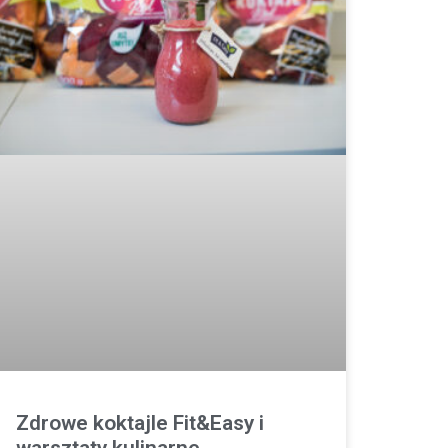
Zdrowe koktajle Fit&Easy i
warsztaty kulinarne