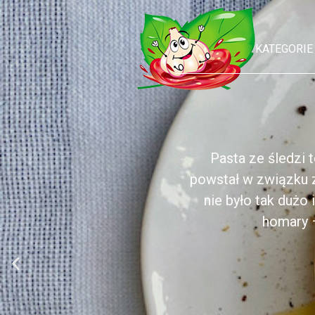
KATEGORIE
Pasta ze śledzi t
powstał w związku z
nie było tak dużo 
homary –