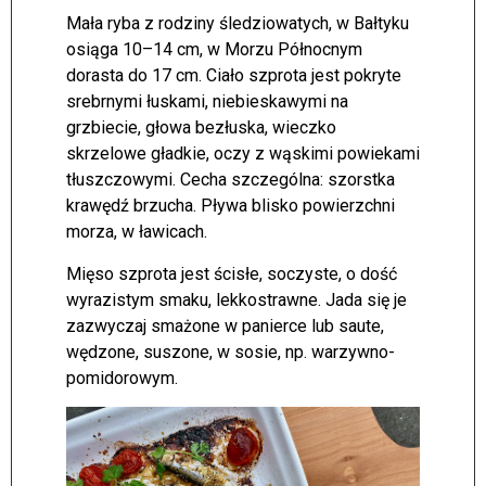
Mała ryba z rodziny śledziowatych, w Bałtyku
osiąga 10–14 cm, w Morzu Północnym
dorasta do 17 cm. Ciało szprota jest pokryte
srebrnymi łuskami, niebieskawymi na
grzbiecie, głowa bezłuska, wieczko
skrzelowe gładkie, oczy z wąskimi powiekami
tłuszczowymi. Cecha szczególna: szorstka
krawędź brzucha. Pływa blisko powierzchni
morza, w ławicach.
Mięso szprota jest ścisłe, soczyste, o dość
wyrazistym smaku, lekkostrawne. Jada się je
zazwyczaj smażone w panierce lub saute,
wędzone, suszone, w sosie, np. warzywno-
pomidorowym.