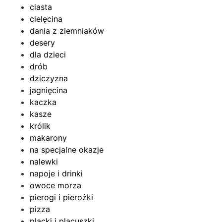
ciasta
cielęcina
dania z ziemniaków
desery
dla dzieci
drób
dziczyzna
jagnięcina
kaczka
kasze
królik
makarony
na specjalne okazje
nalewki
napoje i drinki
owoce morza
pierogi i pierożki
pizza
placki i placuszki