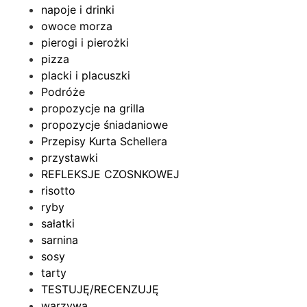
napoje i drinki
owoce morza
pierogi i pierożki
pizza
placki i placuszki
Podróże
propozycje na grilla
propozycje śniadaniowe
Przepisy Kurta Schellera
przystawki
REFLEKSJE CZOSNKOWEJ
risotto
ryby
sałatki
sarnina
sosy
tarty
TESTUJĘ/RECENZUJĘ
warzywa