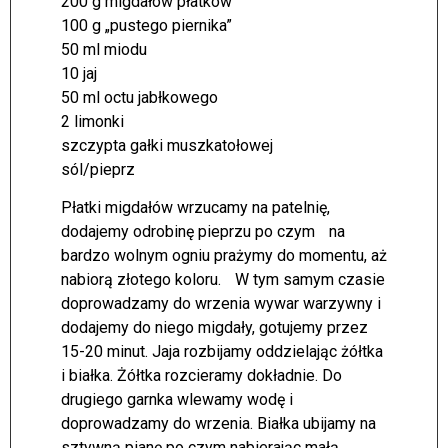
200 g migdałów płatków
100 g „pustego piernika”
50 ml miodu
10 jaj
50 ml octu jabłkowego
2 limonki
szczypta gałki muszkatołowej
sól/pieprz
Płatki migdałów wrzucamy na patelnię,
dodajemy odrobinę pieprzu po czym na
bardzo wolnym ogniu prażymy do momentu, aż
nabiorą złotego koloru. W tym samym czasie
doprowadzamy do wrzenia wywar warzywny i
dodajemy do niego migdały, gotujemy przez
15-20 minut. Jaja rozbijamy oddzielając żółtka
i białka. Żółtka rozcieramy dokładnie. Do
drugiego garnka wlewamy wodę i
doprowadzamy do wrzenia. Białka ubijamy na
sztywną pianę po czym nabierając małą