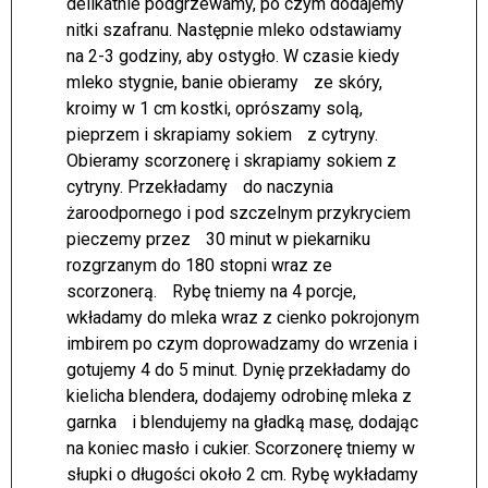
delikatnie podgrzewamy, po czym dodajemy
nitki szafranu. Następnie mleko odstawiamy
na 2-3 godziny, aby ostygło. W czasie kiedy
mleko stygnie, banie obieramy ze skóry,
kroimy w 1 cm kostki, oprószamy solą,
pieprzem i skrapiamy sokiem z cytryny.
Obieramy scorzonerę i skrapiamy sokiem z
cytryny. Przekładamy do naczynia
żaroodpornego i pod szczelnym przykryciem
pieczemy przez 30 minut w piekarniku
rozgrzanym do 180 stopni wraz ze
scorzonerą. Rybę tniemy na 4 porcje,
wkładamy do mleka wraz z cienko pokrojonym
imbirem po czym doprowadzamy do wrzenia i
gotujemy 4 do 5 minut. Dynię przekładamy do
kielicha blendera, dodajemy odrobinę mleka z
garnka i blendujemy na gładką masę, dodając
na koniec masło i cukier. Scorzonerę tniemy w
słupki o długości około 2 cm. Rybę wykładamy