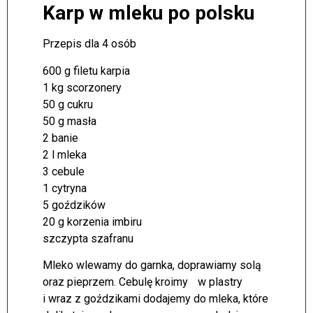
Karp w mleku po polsku
Przepis dla 4 osób
600 g filetu karpia
1 kg scorzonery
50 g cukru
50 g masła
2 banie
2 l mleka
3 cebule
1 cytryna
5 goździków
20 g korzenia imbiru
szczypta szafranu
Mleko wlewamy do garnka, doprawiamy solą
oraz pieprzem. Cebulę kroimy w plastry
i wraz z goździkami dodajemy do mleka, które