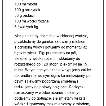
100 ml miodu
100 g rodzynek
50 g pistacji
100 ml wódki różanej
8 świeżych fig
Mak płuczemy dokładnie w chłodnej wodzie,
przekładamy do garnka, zalewamy mlekiem
z odrobiną wody i gotujemy do momentu, aż
będzie miękki. Figi przecinamy na pół,
skrapiamy wódką różaną i wkładamy do
rozgrzanego do 120 stopni piekarnika na 15
minut. W tym samym czasie wsypujemy cukier
do rondla i na wolnym ogniu karmelizujemy, po
czym zalewamy podgrzaną śmietaną i
redukujemy do połowy objętości. Rodzynki
namaczamy w wódce różanej, siekamy i
dodajemy do gotującej się śmietany wraz z
wódką. Ugotowany mak mieszamy z miodem,