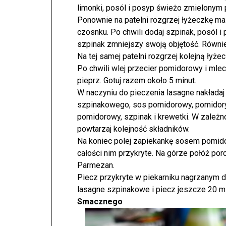
limonki, posól i posyp świeżo zmielonym 
Ponownie na patelni rozgrzej łyżeczkę ma
czosnku. Po chwili dodaj szpinak, posól
szpinak zmniejszy swoją objętość. Równie
Na tej samej patelni rozgrzej kolejną łyż
Po chwili wlej przecier pomidorowy i mlec
pieprz. Gotuj razem około 5 minut.
W naczyniu do pieczenia lasagne nakładaj
szpinakowego, sos pomidorowy, pomidory
pomidorowy, szpinak i krewetki. W zależn
powtarzaj kolejność składników.
Na koniec polej zapiekankę sosem pomido
całości nim przykryte. Na górze połóż po
Parmezan.
Piecz przykryte w piekarniku nagrzanym d
lasagne szpinakowe i piecz jeszcze 20 mi
Smacznego