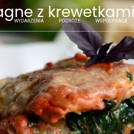
agne z krewetkam
WYDARZENIA
PODRÓŻE
WSPÓŁPRACA