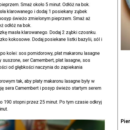
pieprzem. Smaż około 5 minut. Odłóż na bok.
sła klarowanego i dodaj 1 posiekany ząbek
 i posyp świeżo zmielonym pieprzem. Smaż aż
ż odłóż na bok.
eczkę masła klarowanego. Dodaj 2 ząbki czosnku.
zko kokosowe. Dodaj posiekane listki bazylii, sól i
 po kolei: sos pomidorowy, płat makaronu lasagne
 suszone, ser Camembert, płat lasagne, sos
ości od głębkości naczynia do zapiekania
rowym tak, aby płaty makaronu lasagne były w
rcję sera Camembert i posyp świeżo startym serem
o 190 stopni przez 25 minut. Po tym czasie odkryj
nut.
Pie