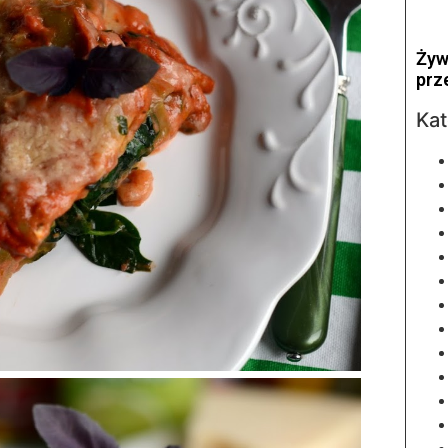
Żyw
prz
Kat