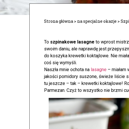
Strona główna
>
na specjalne okazje
>
Szp
To
szpinakowe lasagne
to wprost mistrz
swoim daniu, ale naprawdę jest przepysz
do koszyka krewetki koktajlowe. Nie miał
coś się wymyśli.
Naszła mnie ochota na
lasagne
– miałam w
jakości pomidory suszone, świeże liście s
tu jeszcze – tak – krewetki koktajlowe! 
Parmezan. Czyż to wszystko nie brzmi c