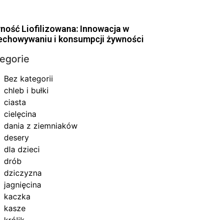
ność Liofilizowana: Innowacja w
echowywaniu i konsumpcji żywności
egorie
Bez kategorii
chleb i bułki
ciasta
cielęcina
dania z ziemniaków
desery
dla dzieci
drób
dziczyzna
jagnięcina
kaczka
kasze
królik