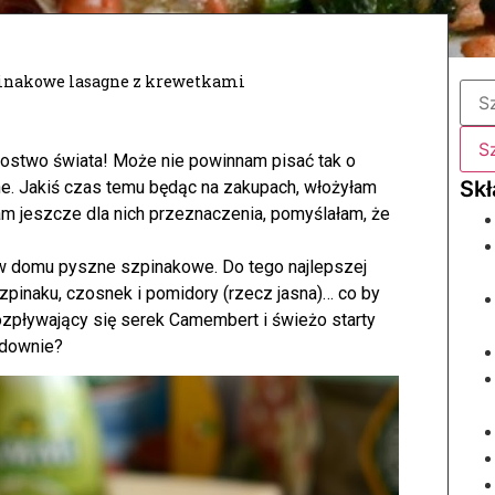
inakowe lasagne z krewetkami
ostwo świata! Może nie powinnam pisać tak o
ne. Jakiś czas temu będąc na zakupach, włożyłam
am jeszcze dla nich przeznaczenia, pomyślałam, że
 domu pyszne szpinakowe. Do tego najlepszej
zpinaku, czosnek i pomidory (rzecz jasna)… co by
Rozpływający się serek Camembert i świeżo starty
udownie?