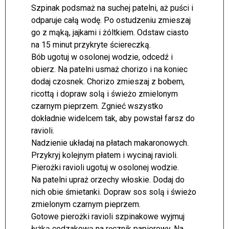
Szpinak podsmaż na suchej patelni, aż puści i
odparuje całą wodę. Po ostudzeniu zmieszaj
go z mąką, jajkami i żóltkiem. Odstaw ciasto
na 15 minut przykryte ściereczką.
Bób ugotuj w osolonej wodzie, odcedź i
obierz. Na patelni usmaż chorizo i na koniec
dodaj czosnek. Chorizo zmieszaj z bobem,
ricottą i dopraw solą i świeżo zmielonym
czarnym pieprzem. Zgnieć wszystko
dokładnie widelcem tak, aby powstał farsz do
ravioli.
Nadzienie układaj na płatach makaronowych.
Przykryj kolejnym płatem i wycinaj ravioli.
Pierożki ravioli ugotuj w osolonej wodzie.
Na patelni upraż orzechy włoskie. Dodaj do
nich obie śmietanki. Dopraw sos solą i świeżo
zmielonym czarnym pieprzem.
Gotowe pierożki ravioli szpinakowe wyjmuj
łyżką cedzakową na ręcznik papierowy. Na