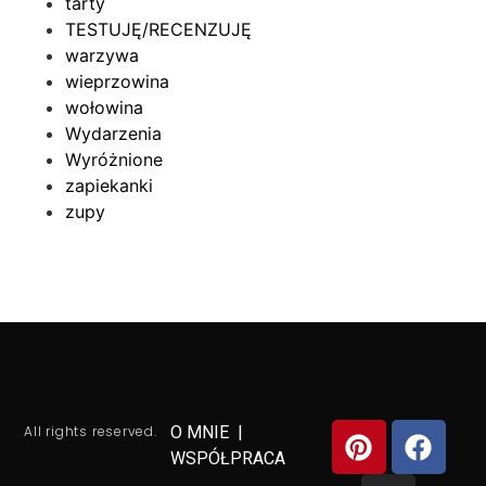
tarty
TESTUJĘ/RECENZUJĘ
warzywa
wieprzowina
wołowina
Wydarzenia
Wyróżnione
zapiekanki
zupy
All rights reserved.
O MNIE
|
WSPÓŁPRACA