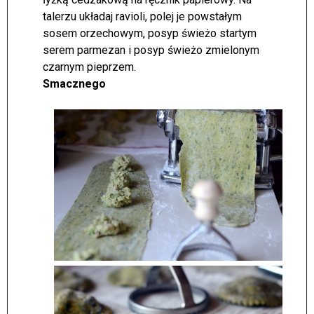
talerzu układaj ravioli, polej je powstałym
sosem orzechowym, posyp świeżo startym
serem parmezan i posyp świeżo zmielonym
czarnym pieprzem.
Smacznego