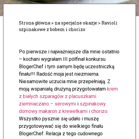
Strona główna
>
na specjalne okazje
>
Ravioli
szpinakowe z bobem i chorizo
Po pierwsze i najważniejsze dla mnie ostatnio
– kochani wygrałam III półfinał konkursu
BlogerChef i tym samym będę uczestniczką
finału!!! Radość moja jest niezmierna.
Niesamowite uczucia mnie przepełniają. Z
moją wspaniałą drużyną przygotowałam
krem
z białych szparagów z placuszkami
ziemniaczano – serowymi
i
szpinakowy
domowy makaron z krewetkami i chorizo
.
Wszystko pysznie się udało i muszę
przygotowywać się do wielkiego finału
BlogerChef. Relacja z tego cudownego