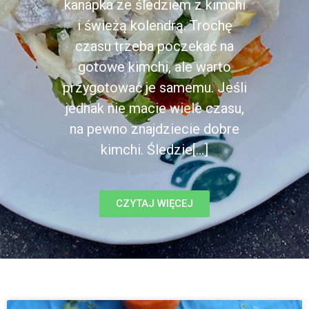
kanapka ze śledziem z kimchi
i świeżą kolendrą. Trochę
czasu trzeba poczekać na
gotowe kimchi, ale warto
przygotować je samemu. Jeśli
jednak nie macie wiele czasu,
na pewno znajdziecie dobre
kimchi. Śledzie[...]
CZYTAJ WIĘCEJ