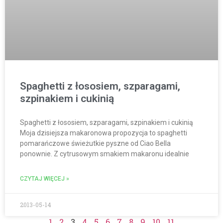
Spaghetti z łososiem, szparagami,
szpinakiem i cukinią
Spaghetti z łososiem, szparagami, szpinakiem i cukinią
Moja dzisiejsza makaronowa propozycja to spaghetti
pomarańczowe świeżutkie pyszne od Ciao Bella
ponownie. Z cytrusowym smakiem makaronu idealnie
CZYTAJ WIĘCEJ »
2013-05-14
1
2
3
4
5
6
7
8
9
10
11