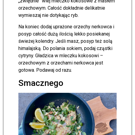
„zwiędnie” wlej mleczko kokosowe z masłem
orzechowym. Całość dokładnie delikatnie
wymieszaj nie dotykając ryb.
Na koniec dodaj uprażone orzechy nerkowca i
posyp całość dużą ilością lekko posiekanej
świeżej kolendry. Jeśli masz, posyp też solą
himalajską. Do polania sokiem, podaj cząstki
cytryny. Gładzica w mleczku kokosowi –
orzechowym z orzechami nerkowca jest
gotowa. Podawaj od razu.
Smacznego