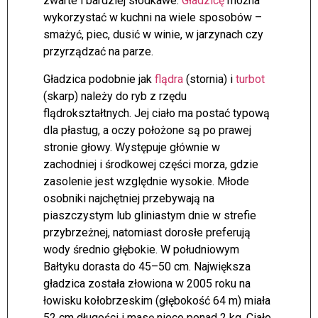
zwarte i bardziej słodkawe.
Gładzicę
można
wykorzystać w kuchni na wiele sposobów –
smażyć, piec, dusić w winie, w jarzynach czy
przyrządzać na parze.
Gładzica podobnie jak
flądra
(stornia) i
turbot
(skarp) należy do ryb z rzędu
flądrokształtnych. Jej ciało ma postać typową
dla płastug, a oczy położone są po prawej
stronie głowy. Występuje głównie w
zachodniej i środkowej części morza, gdzie
zasolenie jest względnie wysokie. Młode
osobniki najchętniej przebywają na
piaszczystym lub gliniastym dnie w strefie
przybrzeżnej, natomiast dorosłe preferują
wody średnio głębokie. W południowym
Bałtyku dorasta do 45–50 cm. Największa
gładzica została złowiona w 2005 roku na
łowisku kołobrzeskim (głębokość 64 m) miała
52 cm długości i masę nieco ponad 2 kg. Ciało