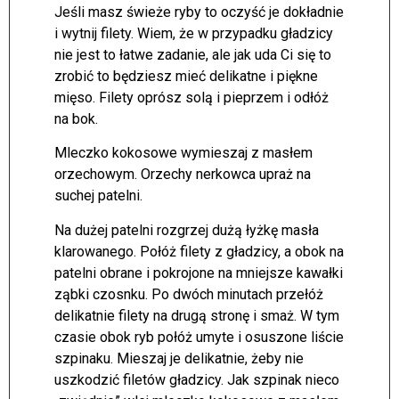
Jeśli masz świeże ryby to oczyść je dokładnie
i wytnij filety. Wiem, że w przypadku gładzicy
nie jest to łatwe zadanie, ale jak uda Ci się to
zrobić to będziesz mieć delikatne i piękne
mięso. Filety oprósz solą i pieprzem i odłóż
na bok.
Mleczko kokosowe wymieszaj z masłem
orzechowym. Orzechy nerkowca upraż na
suchej patelni.
Na dużej patelni rozgrzej dużą łyżkę masła
klarowanego. Połóż filety z gładzicy, a obok na
patelni obrane i pokrojone na mniejsze kawałki
ząbki czosnku. Po dwóch minutach przełóż
delikatnie filety na drugą stronę i smaż. W tym
czasie obok ryb połóż umyte i osuszone liście
szpinaku. Mieszaj je delikatnie, żeby nie
uszkodzić filetów gładzicy. Jak szpinak nieco