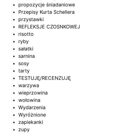
propozycje śniadaniowe
Przepisy Kurta Schellera
przystawki
REFLEKSJE CZOSNKOWEJ
risotto
ryby
sałatki
sarnina
sosy
tarty
TESTUJĘ/RECENZUJĘ
warzywa
wieprzowina
wołowina
Wydarzenia
Wyróżnione
zapiekanki
zupy