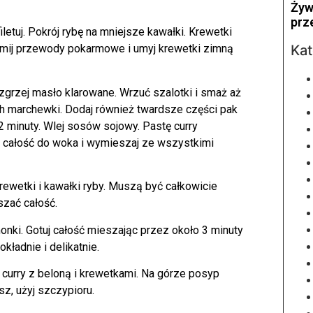
Żyw
prz
letuj. Pokrój rybę na mniejsze kawałki. Krewetki
Kat
yjmij przewody pokarmowe i umyj krewetki zimną
rozgrzej masło klarowane. Wrzuć szalotki i smaż aż
ch marchewki. Dodaj również twardsze części pak
2 minuty. Wlej sosów sojowy. Pastę curry
całość do woka i wymieszaj ze wszystkimi
rewetki i kawałki ryby. Muszą być całkowicie
szać całość.
onki. Gotuj całość mieszając przez około 3 minuty
okładnie i delikatnie.
 curry z beloną i krewetkami. Na górze posyp
sz, użyj szczypioru.