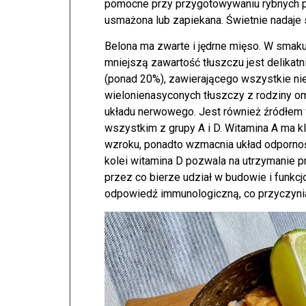
pomocne przy przygotowywaniu rybnych pot
usmażona lub zapiekana. Świetnie nadaje s
Belona ma zwarte i jędrne mięso. W smak
mniejszą zawartość tłuszczu jest delikat
(ponad 20%), zawierającego wszystkie n
wielonienasyconych tłuszczy z rodziny o
układu nerwowego. Jest również źródłem
wszystkim z grupy A i D. Witamina A ma 
wzroku, ponadto wzmacnia układ odpornoś
kolei witamina D pozwala na utrzymanie 
przez co bierze udział w budowie i funkcj
odpowiedź immunologiczną, co przyczyni