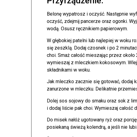
Przyrządzenie:
Belonę wypatrosz i oczyść. Następnie wyfi
oczyść, zdejmij pancerze oraz ogonki. W
wodą. Osusz ręcznikiem papierowym.
W głębokiej patelni lub najlepiej w woku 
się zeszklą. Dodaj czosnek i po 2 minuta
choi. Smaż całość mieszając przez około 
wymieszaj z mleczkiem kokosowym. Wlej 
składnikami w woku.
Jak mleczko zacznie się gotować, dodaj k
zanurzone w mleczku. Delikatnie przemie
Dolej sos sojowy do smaku oraz sok z lim
i dodaj liście pak choi. Wymieszaj całość d
Do misek nałóż ugotowany ryż oraz porcję
posiekaną świeżą kolendrą, a jeśli nie lubi