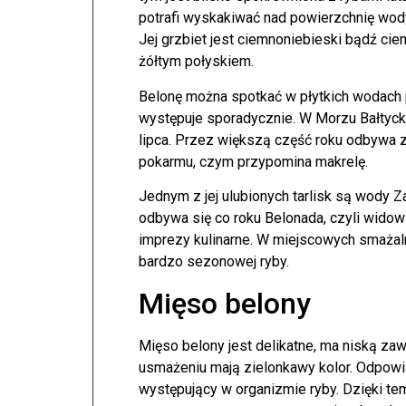
potrafi wyskakiwać nad powierzchnię wod
Jej grzbiet jest ciemnoniebieski bądź ciem
żółtym połyskiem.
Belonę można spotkać w płytkich wodach 
występuje sporadycznie. W Morzu Bałtyckim
lipca. Przez większą część roku odbywa 
pokarmu, czym przypomina makrelę.
Jednym z jej ulubionych tarlisk są wody Z
odbywa się co roku Belonada, czyli wido
imprezy kulinarne. W miejscowych smażaln
bardzo sezonowej ryby.
Mięso belony
Mięso belony jest delikatne, ma niską zaw
usmażeniu mają zielonkawy kolor. Odpowia
występujący w organizmie ryby. Dzięki te