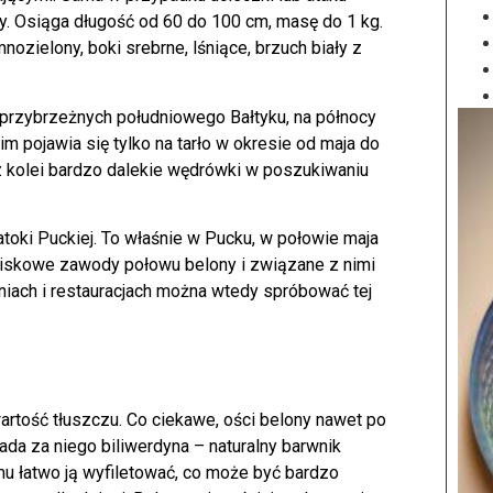
y. Osiąga długość od 60 do 100 cm, masę do 1 kg.
nozielony, boki srebrne, lśniące, brzuch biały z
przybrzeżnych południowego Bałtyku, na północy
 pojawia się tylko na tarło w okresie od maja do
z kolei bardzo dalekie wędrówki w poszukiwaniu
atoki Puckiej. To właśnie w Pucku, w połowie maja
wiskowe zawody połowu belony i związane z nimi
iach i restauracjach można wtedy spróbować tej
artość tłuszczu. Co ciekawe, ości belony nawet po
da za niego biliwerdyna – naturalny barwnik
mu łatwo ją wyfiletować, co może być bardzo