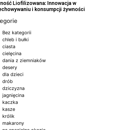
ność Liofilizowana: Innowacja w
echowywaniu i konsumpcji żywności
egorie
Bez kategorii
chleb i bułki
ciasta
cielęcina
dania z ziemniaków
desery
dla dzieci
drób
dziczyzna
jagnięcina
kaczka
kasze
królik
makarony
na specjalne okazje