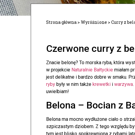
Strona główna
>
Wyróżnione
>
Curry z be
Czerwone curry z be
Znacie belonę? To morska ryba, która wys
w projekcie
Naturalnie Bałtyckie
miałam pr
jest delikatne i bardzo dobre w smaku. 
ryby
były w nim także
krewetki
i
warzywa
.
uwielbiam!
Belona – Bocian z B
Belona ma mocno wydłużone ciało o strza
szpiczastym dziobem. Z tego względu by
tym jest blisko spokrewniona z rybami lat