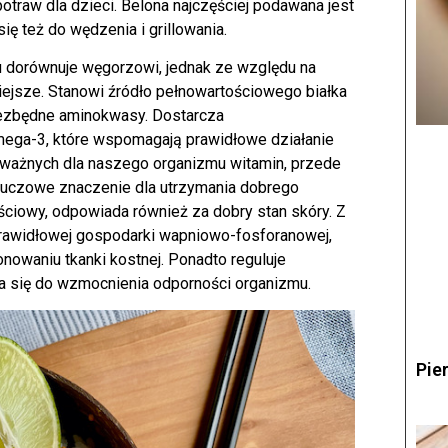
raw dla dzieci. Belona najczęściej podawana jest
ię też do wędzenia i grillowania.
u dorównuje węgorzowi, jednak ze względu na
niejsze. Stanowi źródło pełnowartościowego białka
iezbędne aminokwasy. Dostarcza
mega-3, które wspomagają prawidłowe działanie
 ważnych dla naszego organizmu witamin, przede
kluczowe znaczenie dla utrzymania dobrego
ciowy, odpowiada również za dobry stan skóry. Z
prawidłowej gospodarki wapniowo-fosforanowej,
onowaniu tkanki kostnej. Ponadto reguluje
a się do wzmocnienia odporności organizmu.
Pie