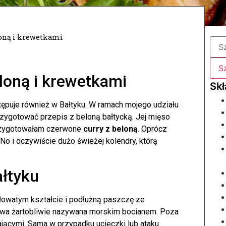
loną i krewetkami
loną i krewetkami
tępuje również w Bałtyku. W ramach mojego udziału
zygotować przepis z beloną bałtycką. Jej mięso
Przygotowałam czerwone
curry z beloną
. Oprócz
 No i oczywiście dużo świeżej kolendry, którą
ałtyku
łowatym kształcie i podłużną paszczę ze
wa żartobliwie nazywana morskim bocianem. Poza
ającymi. Sama w przypadku ucieczki lub ataku