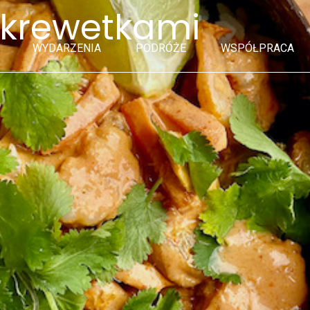
i krewetkami
WYDARZENIA
PODRÓŻE
WSPÓŁPRACA