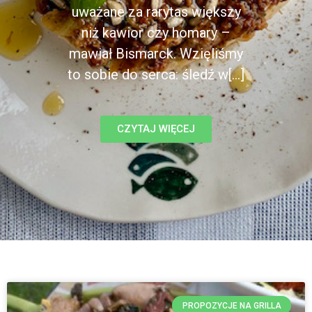
uważane za rarytas większy
niż kawior czy homary –
mawiał Bismarck. Wzięliśmy
to sobie do serca: śledź w[...]
CZYTAJ WIĘCEJ
PROPOZYCJE NA GRILLA