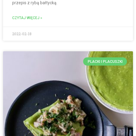
przepis z rybą bałtycką.
CZYTAJ WIĘCEJ »
2022-02-18
PLACKI I PLACUSZKI