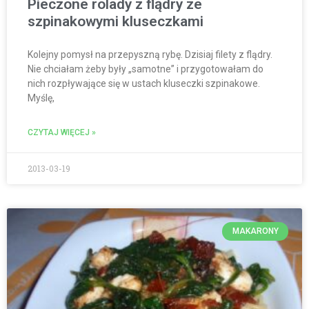
Pieczone rolady z flądry ze
szpinakowymi kluseczkami
Kolejny pomysł na przepyszną rybę. Dzisiaj filety z flądry.
Nie chciałam żeby były „samotne” i przygotowałam do
nich rozpływające się w ustach kluseczki szpinakowe.
Myślę,
CZYTAJ WIĘCEJ »
2013-03-19
MAKARONY