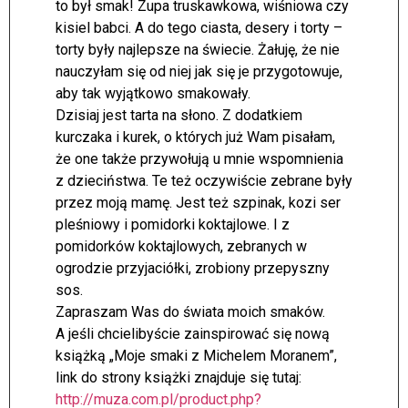
to był smak! Zupa truskawkowa, wiśniowa czy
kisiel babci. A do tego ciasta, desery i torty –
torty były najlepsze na świecie. Żałuję, że nie
nauczyłam się od niej jak się je przygotowuje,
aby tak wyjątkowo smakowały.
Dzisiaj jest tarta na słono. Z dodatkiem
kurczaka i kurek, o których już Wam pisałam,
że one także przywołują u mnie wspomnienia
z dzieciństwa. Te też oczywiście zebrane były
przez moją mamę. Jest też szpinak, kozi ser
pleśniowy i pomidorki koktajlowe. I z
pomidorków koktajlowych, zebranych w
ogrodzie przyjaciółki, zrobiony przepyszny
sos.
Zapraszam Was do świata moich smaków.
A jeśli chcielibyście zainspirować się nową
książką „Moje smaki z Michelem Moranem”,
link do strony książki znajduje się tutaj:
http://muza.com.pl/product.php?