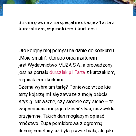
Strona główna
>
na specjalne okazje
>
Tarta z
kurczakiem, szpinakiem i kurkami
Oto kolejny mój pomysł na danie do konkursu
„Moje smaki”, którego organizatorem
jest Wydawnictwo MUZA S.A., a prowadzony
jest na portalu
durszlak.pl
.
Tarta
z kurczakiem,
szpinakiem i kurkami.
Czemu wybrałam tartę? Ponieważ wszelkie
tarty kojarzą mi się zawsze z moją babcią
Krysią. Nieważne, czy słodkie czy słone – to
wspomnienia mojego dzieciństwa, niezwykle
przyjemne. Takich dań mogłabym opisać
mnóstwo. Zupa pomidorowa z ogromną
ilością śmietany, aż była prawie biała, ale jaki