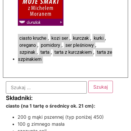
ciasto kruche
,
kozi ser
,
kurczak
,
kurki
,
oregano
,
pomidory
,
ser pleśniowy
,
szpinak
,
tarta
,
tarta z kurczakiem
,
tarta ze
szpinakiem
ciasto (na 1 tartę o średnicy ok. 21 cm):
200 g mąki pszennej (typ poniżej 450)
100 g zimnego masła
szczypta soli