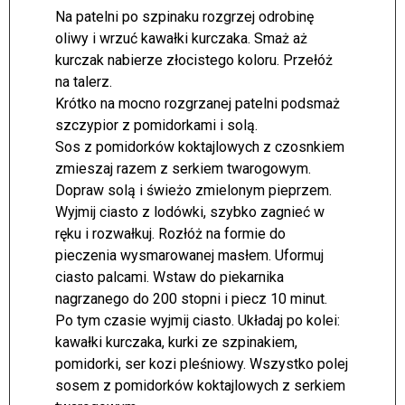
Na patelni po szpinaku rozgrzej odrobinę
oliwy i wrzuć kawałki kurczaka. Smaż aż
kurczak nabierze złocistego koloru. Przełóż
na talerz.
Krótko na mocno rozgrzanej patelni podsmaż
szczypior z pomidorkami i solą.
Sos z pomidorków koktajlowych z czosnkiem
zmieszaj razem z serkiem twarogowym.
Dopraw solą i świeżo zmielonym pieprzem.
Wyjmij ciasto z lodówki, szybko zagnieć w
ręku i rozwałkuj. Rozłóż na formie do
pieczenia wysmarowanej masłem. Uformuj
ciasto palcami. Wstaw do piekarnika
nagrzanego do 200 stopni i piecz 10 minut.
Po tym czasie wyjmij ciasto. Układaj po kolei:
kawałki kurczaka, kurki ze szpinakiem,
pomidorki, ser kozi pleśniowy. Wszystko polej
sosem z pomidorków koktajlowych z serkiem