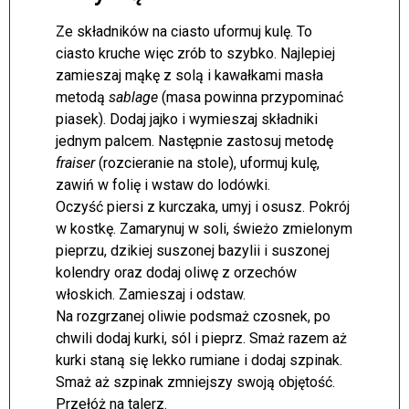
Ze składników na ciasto uformuj kulę. To
ciasto kruche więc zrób to szybko. Najlepiej
zamieszaj mąkę z solą i kawałkami masła
metodą
sablage
(masa powinna przypominać
piasek). Dodaj jajko i wymieszaj składniki
jednym palcem. Następnie zastosuj metodę
fraiser
(rozcieranie na stole), uformuj kulę,
zawiń w folię i wstaw do lodówki.
Oczyść piersi z kurczaka, umyj i osusz. Pokrój
w kostkę. Zamarynuj w soli, świeżo zmielonym
pieprzu, dzikiej suszonej bazylii i suszonej
kolendry oraz dodaj oliwę z orzechów
włoskich. Zamieszaj i odstaw.
Na rozgrzanej oliwie podsmaż czosnek, po
chwili dodaj kurki, sól i pieprz. Smaż razem aż
kurki staną się lekko rumiane i dodaj szpinak.
Smaż aż szpinak zmniejszy swoją objętość.
Przełóż na talerz.