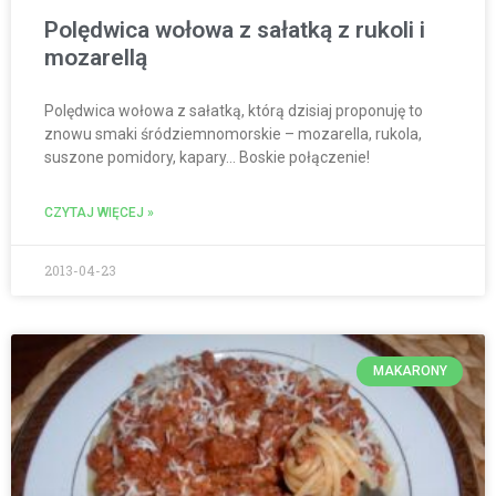
Polędwica wołowa z sałatką z rukoli i
mozarellą
Polędwica wołowa z sałatką, którą dzisiaj proponuję to
znowu smaki śródziemnomorskie – mozarella, rukola,
suszone pomidory, kapary… Boskie połączenie!
CZYTAJ WIĘCEJ »
2013-04-23
MAKARONY