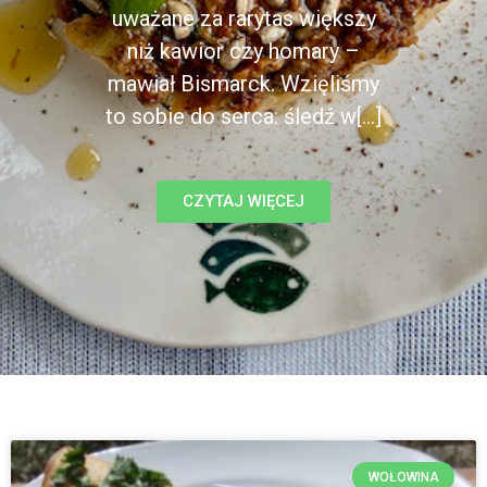
uważane za rarytas większy
niż kawior czy homary –
mawiał Bismarck. Wzięliśmy
to sobie do serca: śledź w[...]
CZYTAJ WIĘCEJ
WOŁOWINA