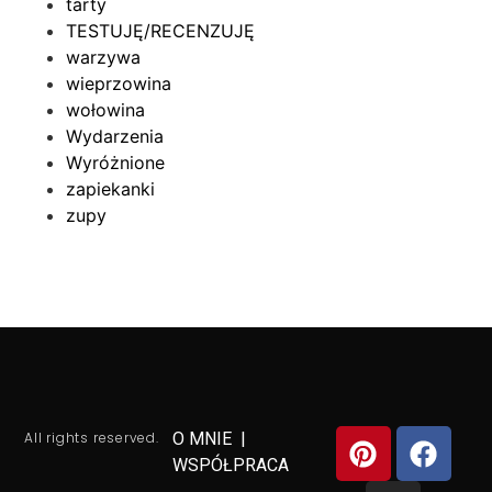
tarty
TESTUJĘ/RECENZUJĘ
warzywa
wieprzowina
wołowina
Wydarzenia
Wyróżnione
zapiekanki
zupy
All rights reserved.
O MNIE
|
WSPÓŁPRACA