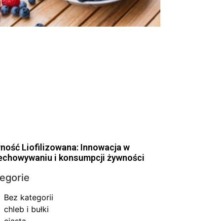
ność Liofilizowana: Innowacja w
echowywaniu i konsumpcji żywności
egorie
Bez kategorii
chleb i bułki
ciasta