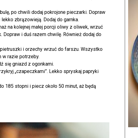
ulę, po chwili dodaj pokrojone pieczarki. Dopraw
 lekko zbrązowieją. Dodaj do garnka.
 na kolejnej małej porcji oliwy z oliwek, wrzuć
ak. Dopraw i duś razem chwilę. Również dodaj do
 pietruszki i orzechy wrzuć do farszu. Wszystko
 w razie potrzeby.
dź się gniazd z ogonkami.
zykryj „czapeczkami”. Lekko spryskaj papryki
o 185 stopni i piecz około 50 minut, aż będą