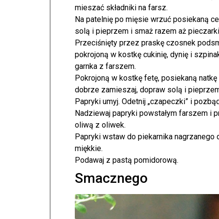
mieszać składniki na farsz.
Na patelnię po mięsie wrzuć posiekaną ceb
solą i pieprzem i smaż razem aż pieczarki
Przeciśnięty przez praskę czosnek podsmaż
pokrojoną w kostkę cukinię, dynię i szpin
garnka z farszem.
Pokrojoną w kostkę fetę, posiekaną natkę
dobrze zamieszaj, dopraw solą i pieprzem
Papryki umyj. Odetnij „czapeczki” i pozbą
Nadziewaj papryki powstałym farszem i pr
oliwą z oliwek.
Papryki wstaw do piekarnika nagrzanego d
miękkie.
Podawaj z pastą pomidorową.
Smacznego