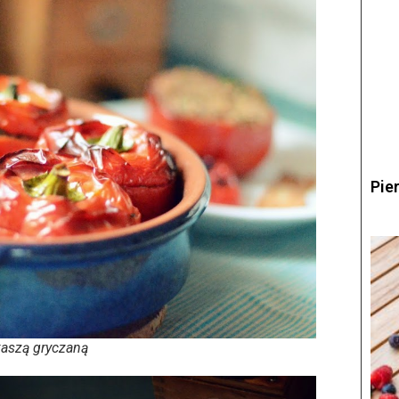
Pie
kaszą gryczaną