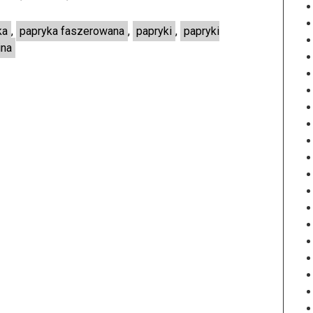
ka
,
papryka faszerowana
,
papryki
,
papryki
ina