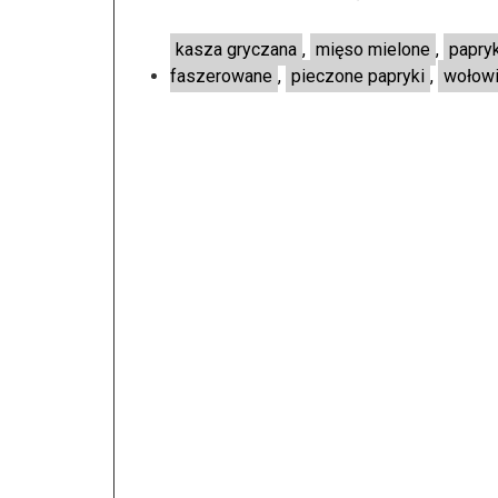
kasza gryczana
,
mięso mielone
,
papry
faszerowane
,
pieczone papryki
,
wołow