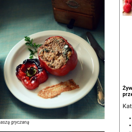
Żyw
prz
Kat
kaszą gryczaną