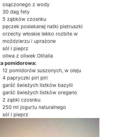
osączonego z wody
30 dag fety
5 ząbków czosnku
pęczek posiekanej natki pietruszki
orzechy włoskie lekko rozbite w
moździerzu i uprażone
sól i pieprz
oliwa z oliwek Olitalia
ta pomidorowa:
12 pomidorów suszonych, w oleju
4 papryczki piri piri
garść świeżych listków bazylii
garść świeżych listków oregano
2 ząbki czosnku
250 ml jogurtu naturalnego
sól i pieprz