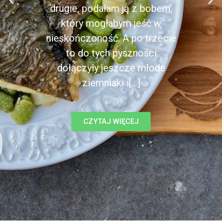
drugie, podałam ją z bobem,
który mogłabym jeść w
nieskończoność. A po trzecie
to do tych pyszności
dołączyły jeszcze młode
ziemniaki i[...]
CZYTAJ WIĘCEJ