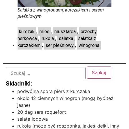
Sałatka z winogronami, kurczakiem i serem
pleśniowym
kurczak
,
miód
,
musztarda
,
orzechy
nerkowca
,
rukola
,
sałatka
,
sałatka z
kurczakiem
,
ser pleśniowy
,
winogrona
podwójna spora pierś z kurczaka
około 12 ciemnych winogron (mogą być też
jasne)
20 dag sera roquefort
sałata lodowa
rukola (może być roszponka, jakieś kiełki, inny