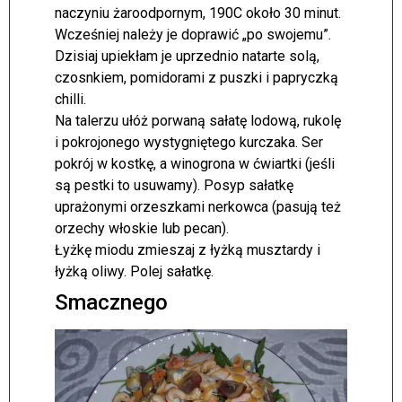
naczyniu żaroodpornym, 190C około 30 minut.
Wcześniej należy je doprawić „po swojemu”.
Dzisiaj upiekłam je uprzednio natarte solą,
czosnkiem, pomidorami z puszki i papryczką
chilli.
Na talerzu ułóż porwaną sałatę lodową, rukolę
i pokrojonego wystygniętego kurczaka. Ser
pokrój w kostkę, a winogrona w ćwiartki (jeśli
są pestki to usuwamy). Posyp sałatkę
uprażonymi orzeszkami nerkowca (pasują też
orzechy włoskie lub pecan).
Łyżkę miodu zmieszaj z łyżką musztardy i
łyżką oliwy. Polej sałatkę.
Smacznego