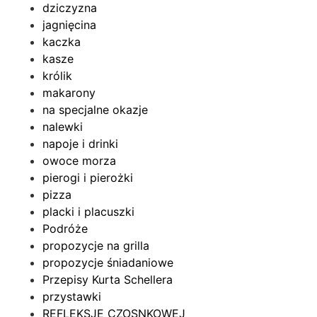
dziczyzna
jagnięcina
kaczka
kasze
królik
makarony
na specjalne okazje
nalewki
napoje i drinki
owoce morza
pierogi i pierożki
pizza
placki i placuszki
Podróże
propozycje na grilla
propozycje śniadaniowe
Przepisy Kurta Schellera
przystawki
REFLEKSJE CZOSNKOWEJ