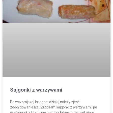
Sajgonki z warzywami
Po wczorajszej lasagne, dzisiaj należy zjeść
zdecydowanie lżej. Zrobiłam sajgonki z warzywami, po
wietnamsku. I żeby nie było tak łatwo, przyrządziłam