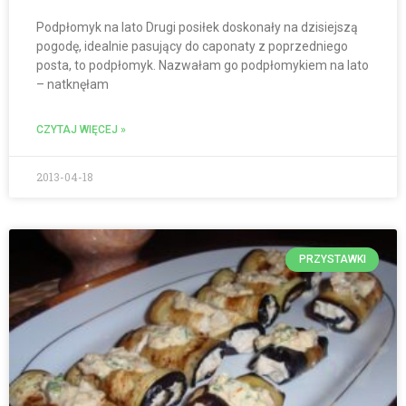
Podpłomyk na lato Drugi posiłek doskonały na dzisiejszą
pogodę, idealnie pasujący do caponaty z poprzedniego
posta, to podpłomyk. Nazwałam go podpłomykiem na lato
– natknęłam
CZYTAJ WIĘCEJ »
2013-04-18
PRZYSTAWKI