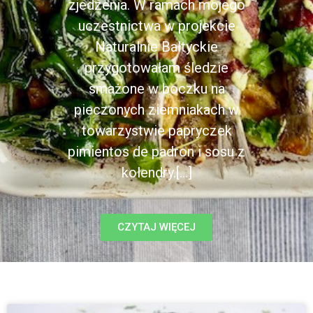
zjedzenia. W ramach mojego
uczestnictwa w projekcie
Naturalnie Bałtyckie
przygotowałam śledzie
smażone w boczku na
pieczonych ziemniakach w
towarzystwie papryczek
pimientos de padron i sosu z
kolendry.[...]
CZYTAJ WIĘCEJ