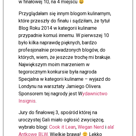
w finałowej 10, na 4 miejscu
Przyglądałam się innym blogom kulinarnym,
które przeszły do finału i sądziłam, że tytuł
Blog Roku 2014 w kategorii kulinarne
przypadnie komuś innemu. W pierwszej 10
było kilka naprawdę pięknych, bardzo
profesjonalnie prowadzonych blogów, do
których, wiem, że jeszcze trochę mi brakuje.
Największym moim marzeniem w
tegorocznym konkursie była nagroda
Specjalna w kategorii kulinarne – wyjazd do
Londynu na warsztaty Jamiego Olivera.
Sponsorem tej nagrody jest W
ydawnictwo
Insignis
.
Jury do finałowej 3, spośród której na
uroczystej Gali miało ogłosić zwycięzcę,
wybrało blogi:
Cook it Lean
,
Wegan Nerd
i
ala’
Antkowe BLW
. Wielkie brawa!
Lekko