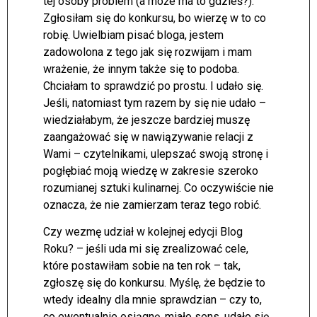
tej osoby problem (a może ma to gdzieś?).
Zgłosiłam się do konkursu, bo wierzę w to co
robię. Uwielbiam pisać bloga, jestem
zadowolona z tego jak się rozwijam i mam
wrażenie, że innym także się to podoba.
Chciałam to sprawdzić po prostu. I udało się.
Jeśli, natomiast tym razem by się nie udało –
wiedziałabym, że jeszcze bardziej muszę
zaangażować się w nawiązywanie relacji z
Wami – czytelnikami, ulepszać swoją stronę i
pogłębiać moją wiedzę w zakresie szeroko
rozumianej sztuki kulinarnej. Co oczywiście nie
oznacza, że nie zamierzam teraz tego robić.
Czy wezmę udział w kolejnej edycji Blog
Roku? – jeśli uda mi się zrealizować cele,
które postawiłam sobie na ten rok – tak,
zgłoszę się do konkursu. Myślę, że będzie to
wtedy idealny dla mnie sprawdzian – czy to,
co ewentualnie osiągnę, miało sens, udało się