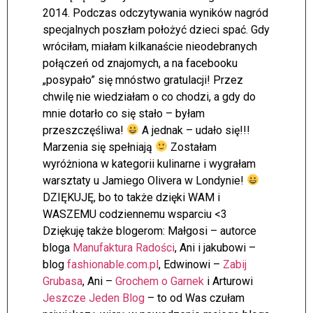
2014. Podczas odczytywania wyników nagród
specjalnych poszłam położyć dzieci spać. Gdy
wróciłam, miałam kilkanaście nieodebranych
połączeń od znajomych, a na facebooku
„posypało” się mnóstwo gratulacji! Przez
chwilę nie wiedziałam o co chodzi, a gdy do
mnie dotarło co się stało – byłam
przeszczęśliwa!
A jednak – udało się!!!
Marzenia się spełniają
Zostałam
wyróżniona w kategorii kulinarne i wygrałam
warsztaty u Jamiego Olivera w Londynie!
DZIĘKUJĘ, bo to także dzięki WAM i
WASZEMU codziennemu wsparciu <3
Dziękuję także blogerom: Małgosi – autorce
bloga
Manufaktura Radości
, Ani i jakubowi –
blog
fashionable.com.pl
, Edwinowi –
Zabij
Grubasa
, Ani –
Grochem o Garnek
i Arturowi
Jeszcze Jeden Blog
– to od Was czułam