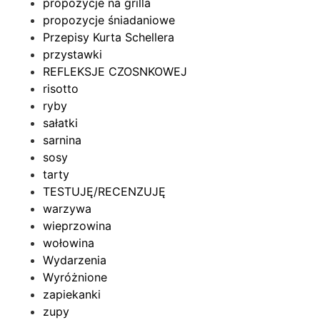
propozycje na grilla
propozycje śniadaniowe
Przepisy Kurta Schellera
przystawki
REFLEKSJE CZOSNKOWEJ
risotto
ryby
sałatki
sarnina
sosy
tarty
TESTUJĘ/RECENZUJĘ
warzywa
wieprzowina
wołowina
Wydarzenia
Wyróżnione
zapiekanki
zupy