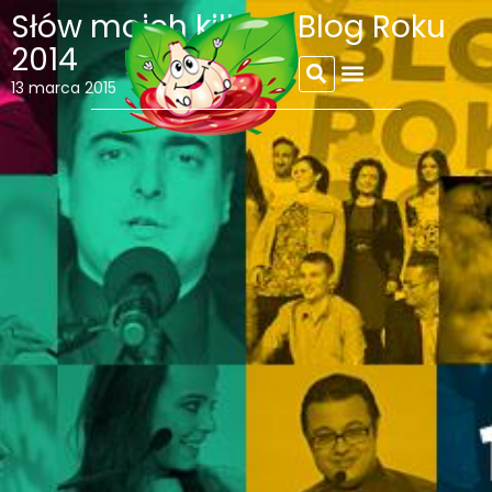
Słów moich kilka o Blog Roku
2014
REFLEKSJE CZOSNKOWEJ
13 marca 2015