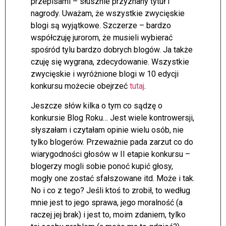
przepisami – słusznie przyznany tytuł i
nagrody. Uważam, że wszystkie zwycięskie
blogi są wyjątkowe. Szczerze – bardzo
współczuję jurorom, że musieli wybierać
spośród tylu bardzo dobrych blogów. Ja także
czuję się wygrana, zdecydowanie. Wszystkie
zwycięskie i wyróżnione blogi w 10 edycji
konkursu możecie obejrzeć
tutaj
.
Jeszcze słów kilka o tym co sądzę o
konkursie Blog Roku… Jest wiele kontrowersji,
słyszałam i czytałam opinie wielu osób, nie
tylko blogerów. Przeważnie pada zarzut co do
wiarygodności głosów w II etapie konkursu –
blogerzy mogli sobie ponoć kupić głosy,
mogły one zostać sfałszowane itd. Może i tak.
No i co z tego? Jeśli ktoś to zrobił, to według
mnie jest to jego sprawa, jego moralność (a
raczej jej brak) i jest to, moim zdaniem, tylko