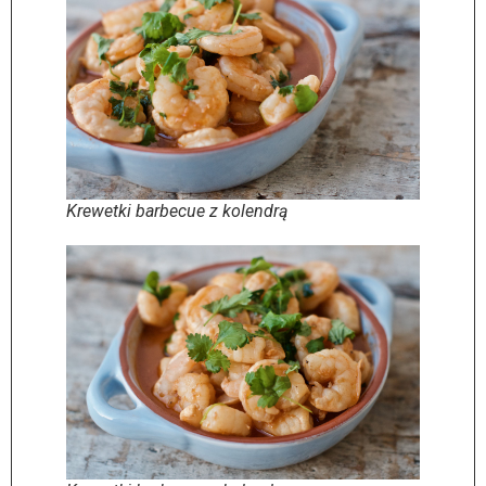
Krewetki barbecue z kolendrą