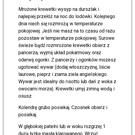
Mrożone krewetki wysyp na durszlak i
najlepiej przełóż na noc do lodówki. Kolejnego
dnia niech się rozmrożą w temperaturze
pokojowej. Jeśli nie masz na to czasu od razu
pozostaw w temperaturze pokojowej. Surowe
świeże bądź rozmrożone krewetki obierz z
pancerza, wyjmij układ pokarmowy oraz
oderwij ogonki. Z pancerzy i ogonków możesz
ugotować wywar (dodaj włoszczyznę, liście
laurowe, pieprz i ziarna ziela angielskiego.
Wywar jest idealny do risotto lub dań z woka z
owocami morza). Krewetki umyj zimną wodą i
osusz.
Kolendrę grubo posiekaj. Czosnek obierz i
posiekaj.
W głębokiej patelni lub w woku rozgrzej 1
dużą łyżkę masła klarowanego. Wrzuć