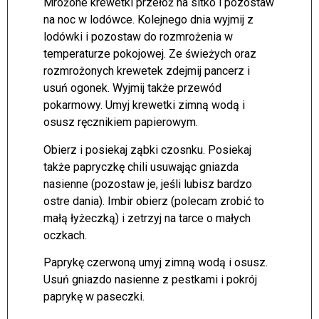
Mrożone krewetki przełóż na sitko i pozostaw
na noc w lodówce. Kolejnego dnia wyjmij z
lodówki i pozostaw do rozmrożenia w
temperaturze pokojowej. Ze świeżych oraz
rozmrożonych krewetek zdejmij pancerz i
usuń ogonek. Wyjmij także przewód
pokarmowy. Umyj krewetki zimną wodą i
osusz ręcznikiem papierowym.
Obierz i posiekaj ząbki czosnku. Posiekaj
także papryczkę chili usuwając gniazda
nasienne (pozostaw je, jeśli lubisz bardzo
ostre dania). Imbir obierz (polecam zrobić to
małą łyżeczką) i zetrzyj na tarce o małych
oczkach.
Paprykę czerwoną umyj zimną wodą i osusz.
Usuń gniazdo nasienne z pestkami i pokrój
paprykę w paseczki.