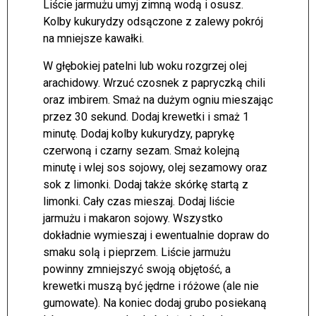
Liście jarmużu umyj zimną wodą i osusz.
Kolby kukurydzy odsączone z zalewy pokrój
na mniejsze kawałki.
W głębokiej patelni lub woku rozgrzej olej
arachidowy. Wrzuć czosnek z papryczką chili
oraz imbirem. Smaż na dużym ogniu mieszając
przez 30 sekund. Dodaj krewetki i smaż 1
minutę. Dodaj kolby kukurydzy, paprykę
czerwoną i czarny sezam. Smaż kolejną
minutę i wlej sos sojowy, olej sezamowy oraz
sok z limonki. Dodaj także skórkę startą z
limonki. Cały czas mieszaj. Dodaj liście
jarmużu i makaron sojowy. Wszystko
dokładnie wymieszaj i ewentualnie dopraw do
smaku solą i pieprzem. Liście jarmużu
powinny zmniejszyć swoją objętość, a
krewetki muszą być jędrne i różowe (ale nie
gumowate). Na koniec dodaj grubo posiekaną