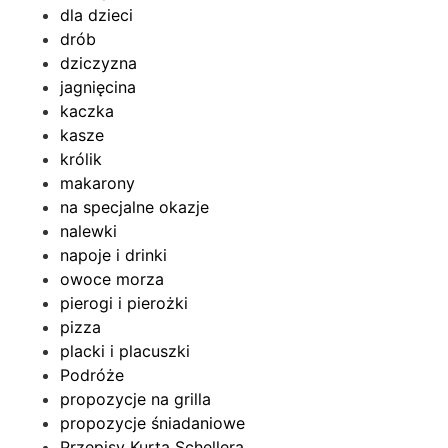
dla dzieci
drób
dziczyzna
jagnięcina
kaczka
kasze
królik
makarony
na specjalne okazje
nalewki
napoje i drinki
owoce morza
pierogi i pierożki
pizza
placki i placuszki
Podróże
propozycje na grilla
propozycje śniadaniowe
Przepisy Kurta Schellera