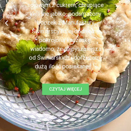
sojowym z cukrem, chrupiące
kwaśne jabłko, podsmażony
boczek z Manufaktury
Świniarscy.Dalej dodajemy
pokrojoną kaszankę,
wiadomo, że najpyszniejsza
od Świniarskich i dorzucamy
dużą ilość posiekanej[...]
CZYTAJ WIĘCEJ