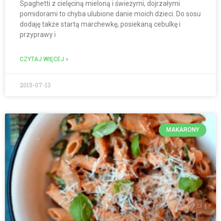
Spaghetti z cielęciną mieloną i świeżymi, dojrzałymi
pomidorami to chyba ulubione danie moich dzieci. Do sosu
dodaję także startą marchewkę, posiekaną cebulkę i
przyprawy i
CZYTAJ WIĘCEJ »
2015-07-13
MAKARONY