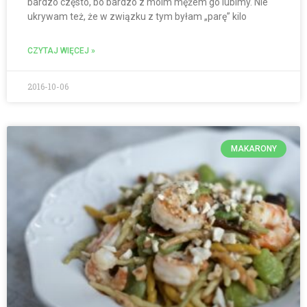
bardzo często, bo bardzo z moim mężem go lubimy. Nie
ukrywam też, że w związku z tym byłam „parę” kilo
CZYTAJ WIĘCEJ »
2016-10-06
MAKARONY