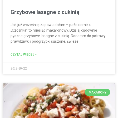
Grzybowe lasagne z cukinią
Jak już wcześniej zapowiadałam – październik u
„Czosnka” to miesiąc makaronowy. Dzisiaj cudownie
pyszne grzybowe lasagne z cukinią. Dodałam do potrawy
prawdziwki i podgrzybki suszone, świeże
CZYTAJ WIĘCEJ »
2013-10-22
MAKARONY