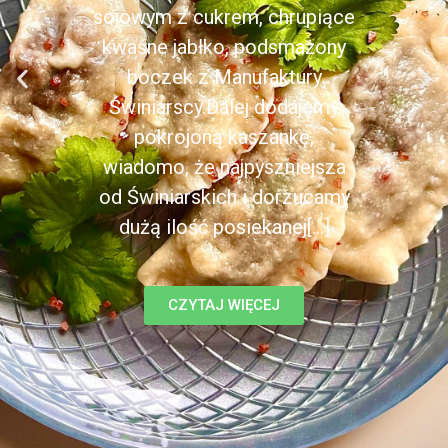
sojowym z cukrem, chrupiące
kwaśne jabłko, podsmażony
boczek z Manufaktury
Świniarscy.Dalej dodajemy
pokrojoną kaszankę,
wiadomo, że najpyszniejsza
od Świniarskich i dorzucamy
dużą ilość posiekanej[...]
CZYTAJ WIĘCEJ