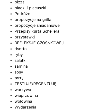
pizza
placki i placuszki
Podróże
propozycje na grilla
propozycje śniadaniowe
Przepisy Kurta Schellera
przystawki
REFLEKSJE CZOSNKOWEJ
risotto
ryby
sałatki
sarnina
sosy
tarty
TESTUJĘ/RECENZUJĘ
warzywa
wieprzowina
wołowina
Wydarzenia