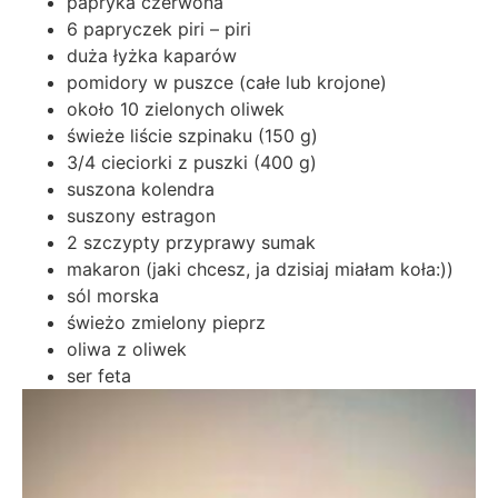
papryka czerwona
6 papryczek piri – piri
duża łyżka kaparów
pomidory w puszce (całe lub krojone)
około 10 zielonych oliwek
świeże liście szpinaku (150 g)
3/4 cieciorki z puszki (400 g)
suszona kolendra
suszony estragon
2 szczypty przyprawy sumak
makaron (jaki chcesz, ja dzisiaj miałam koła:))
sól morska
świeżo zmielony pieprz
oliwa z oliwek
ser feta