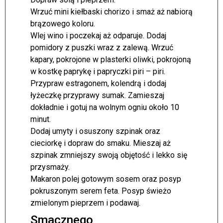
Wrzuć mini kiełbaski chorizo i smaż aż nabiorą
brązowego koloru.
Wlej wino i poczekaj aż odparuje. Dodaj
pomidory z puszki wraz z zalewą. Wrzuć
kapary, pokrojone w plasterki oliwki, pokrojoną
w kostkę paprykę i papryczki piri – piri.
Przypraw estragonem, kolendrą i dodaj
łyżeczkę przyprawy sumak. Zamieszaj
dokładnie i gotuj na wolnym ogniu około 10
minut.
Dodaj umyty i osuszony szpinak oraz
cieciorkę i dopraw do smaku. Mieszaj aż
szpinak zmniejszy swoją objętość i lekko się
przysmaży.
Makaron polej gotowym sosem oraz posyp
pokruszonym serem feta. Posyp świeżo
zmielonym pieprzem i podawaj.
Smacznego