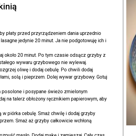
kinią
aby płaty przed przyrządzeniem dania uprzednio
asagne jedynie 20 minut. Ja nie podgotowuję ich i
aj około 20 minut. Po tym czasie odsącz grzyby z
wstałego wywaru grzybowego nie wylewaj.
grzej oliwę i dodaj cebulę. Po chwili dodaj
łami, solą i pieprzem. Dolej wywar grzybowy. Gotuj
on posolone i posypane świeżo zmielonym
daj na talerz obłożony ręcznikiem papierowym, aby
 w piórka cebulę. Smaż chwilę i dodaj grzyby
eprzem. Smaż aż grzyby całkowicie wchłoną
ozpuść masło. Dodaj mąkę i zamieszaj. Cały czas