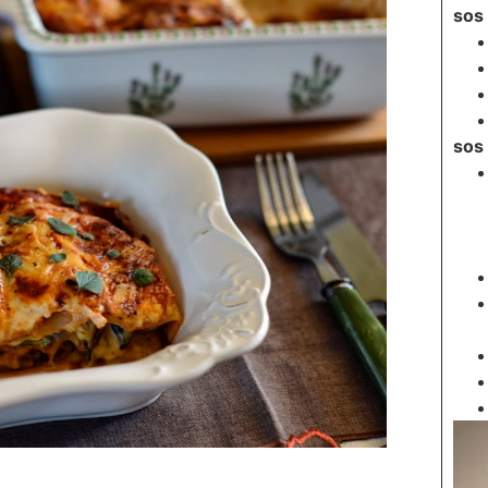
sos
sos