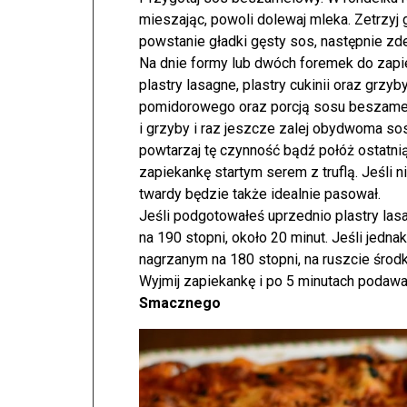
mieszając, powoli dolewaj mleka. Zetrzyj
powstanie gładki gęsty sos, następnie zde
Na dnie formy lub dwóch foremek do zapi
plastry lasagne, plastry cukinii oraz grzyb
pomidorowego oraz porcją sosu beszamel
i grzyby i raz jeszcze zalej obydwoma so
powtarzaj tę czynność bądź połóż ostatni
zapiekankę startym serem z truflą. Jeśli 
twardy będzie także idealnie pasował.
Jeśli podgotowałeś uprzednio plastry las
na 190 stopni, około 20 minut. Jeśli jedna
nagrzanym na 180 stopni, na ruszcie śro
Wyjmij zapiekankę i po 5 minutach podawa
Smacznego