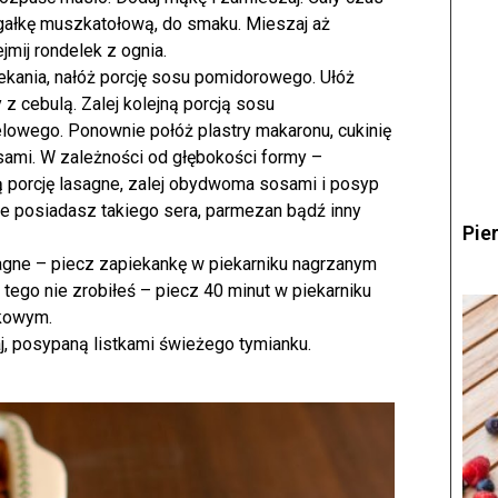
 gałkę muszkatołową, do smaku. Mieszaj aż
jmij rondelek z ognia.
ekania, nałóż porcję sosu pomidorowego. Ułóż
y z cebulą. Zalej kolejną porcją sosu
owego. Ponownie połóż plastry makaronu, cukinię
sami. W zależności od głębokości formy –
ą porcję lasagne, zalej obydwoma sosami i posyp
nie posiadasz takiego sera, parmezan bądź inny
Pie
agne – piecz zapiekankę w piekarniku nagrzanym
k tego nie zrobiłeś – piecz 40 minut w piekarniku
dkowym.
j, posypaną listkami świeżego tymianku.