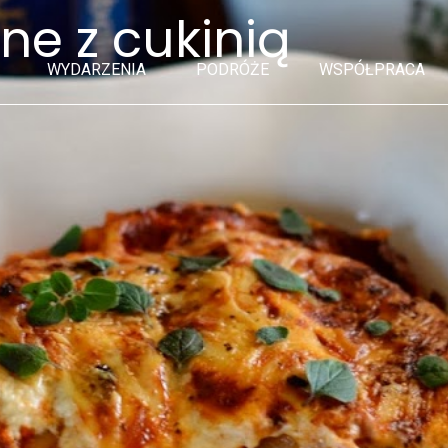
e z cukinią
WYDARZENIA
PODRÓŻE
WSPÓŁPRACA