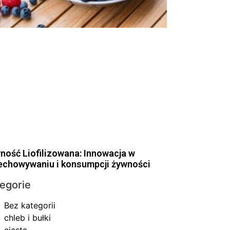
ność Liofilizowana: Innowacja w
echowywaniu i konsumpcji żywności
egorie
Bez kategorii
chleb i bułki
ciasta