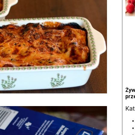
Żyw
prz
Kat