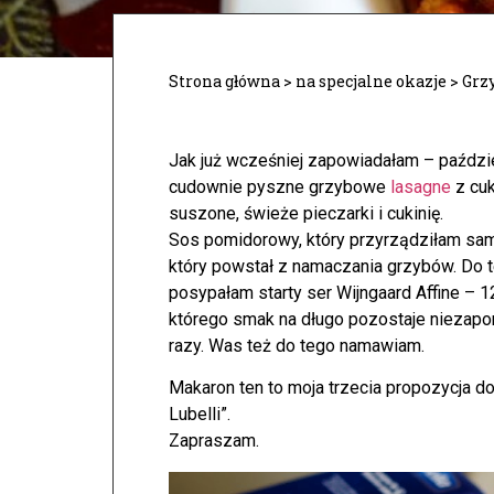
Strona główna
>
na specjalne okazje
>
Grz
Jak już wcześniej zapowiadałam – paździ
cudownie pyszne grzybowe
lasagne
z cuk
suszone, świeże pieczarki i cukinię.
Sos pomidorowy, który przyrządziłam sam
który powstał z namaczania grzybów. Do 
posypałam starty ser Wijngaard Affine – 12
którego smak na długo pozostaje niezap
razy. Was też do tego namawiam.
Makaron ten to moja trzecia propozycja d
Lubelli”.
Zapraszam.