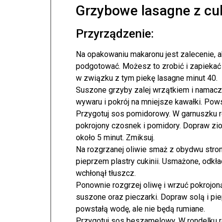
Grzybowe lasagne z cu
Przyrządzenie:
Na opakowaniu makaronu jest zalecenie, 
podgotować. Możesz to zrobić i zapiekać l
w związku z tym piekę lasagne minut 40.
Suszone grzyby zalej wrzątkiem i namacz
wywaru i pokrój na mniejsze kawałki. Po
Przygotuj sos pomidorowy. W garnuszku roz
pokrojony czosnek i pomidory. Dopraw zio
około 5 minut. Zmiksuj.
Na rozgrzanej oliwie smaż z obydwu str
pieprzem plastry cukinii. Usmażone, odkła
wchłonął tłuszcz.
Ponownie rozgrzej oliwę i wrzuć pokrojoną
suszone oraz pieczarki. Dopraw solą i pi
powstałą wodę, ale nie będą rumiane.
Przygotuj sos beszamelowy. W rondelku r