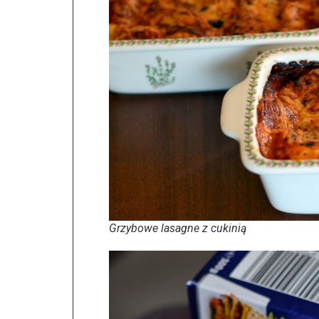
Grzybowe lasagne z cukinią