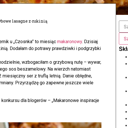
ybowe lasagne z cukinią
ernik u „Czosnka” to miesiąc
makaronowy
. Dzisiaj
inią. Dodałam do potrawy prawdziwki i podgrzybki
odzielnie, wzbogaciłam o grzybową nutę – wywar,
tego sos beszamelowy. Na wierzch natomiast
 miesięczny ser z truflą letnią. Danie obłędne,
omniany. Przyrządzę go zapewne jeszcze wiele
o konkursu dla blogerów – „Makaronowe inspiracje