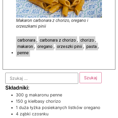
Makaron carbonara z chorizo, oregano i
orzeszkami pinii
carbonara
,
carbonara z chorizo
,
chorizo
,
makaron
,
oregano
,
orzeszki pinii
,
pasta
,
penne
300 g makaronu penne
150 g kiełbasy chorizo
1 duża łyżka posiekanych listków oregano
4 ząbki czosnku