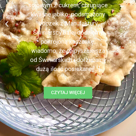
sojowym z cukrem, chrupiące
kwaśne jabłko, podsmażony
boczek z Manufaktury
Świniarscy.Dalej dodajemy
pokrojoną kaszankę,
wiadomo, że najpyszniejsza
od Świniarskich i dorzucamy
dużą ilość posiekanej[...]
CZYTAJ WIĘCEJ