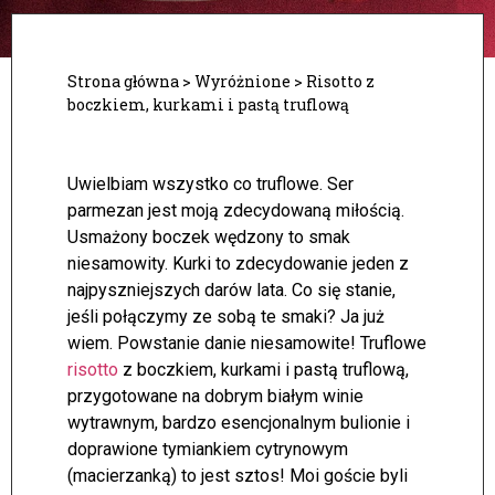
Strona główna
>
Wyróżnione
>
Risotto z
boczkiem, kurkami i pastą truflową
Uwielbiam wszystko co truflowe. Ser
parmezan jest moją zdecydowaną miłością.
Usmażony boczek wędzony to smak
niesamowity. Kurki to zdecydowanie jeden z
najpyszniejszych darów lata. Co się stanie,
jeśli połączymy ze sobą te smaki? Ja już
wiem. Powstanie danie niesamowite!
Truflowe
risotto
z boczkiem, kurkami i pastą truflową,
przygotowane na dobrym białym winie
wytrawnym, bardzo esencjonalnym bulionie i
doprawione tymiankiem cytrynowym
(macierzanką) to jest sztos! Moi goście byli