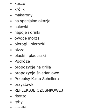
kasze
królik
makarony
na specjalne okazje
nalewki
napoje i drinki
owoce morza
pierogi i pierożki
pizza
placki i placuszki
Podróże
propozycje na grilla
propozycje śniadaniowe
Przepisy Kurta Schellera
przystawki
REFLEKSJE CZOSNKOWEJ
risotto
ryby
sałatki