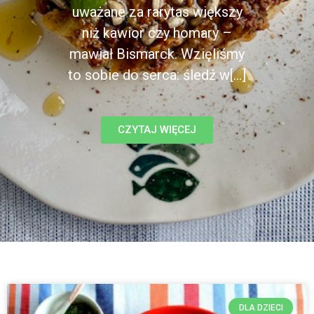
uważane za rarytas większy
niż kawior czy homary –
mawiał Bismarck. Wzięliśmy
to sobie do serca: śledź w[...]
CZYTAJ WIĘCEJ
DLA DZIECI