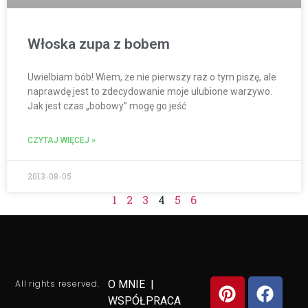
Włoska zupa z bobem
Uwielbiam bób! Wiem, że nie pierwszy raz o tym piszę, ale
naprawdę jest to zdecydowanie moje ulubione warzywo.
Jak jest czas „bobowy” mogę go jeść
CZYTAJ WIĘCEJ »
2013-08-05
1
2
3
4
5
6
All rights reserved.
O MNIE
|
WSPÓŁPRACA