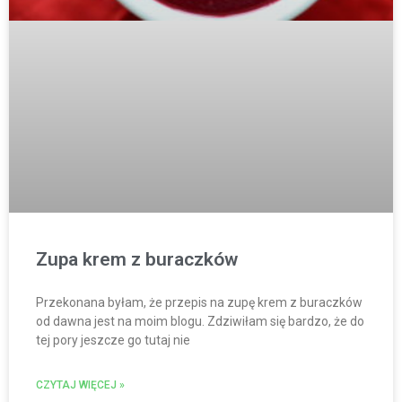
Zupa krem z buraczków
Przekonana byłam, że przepis na zupę krem z buraczków
od dawna jest na moim blogu. Zdziwiłam się bardzo, że do
tej pory jeszcze go tutaj nie
CZYTAJ WIĘCEJ »