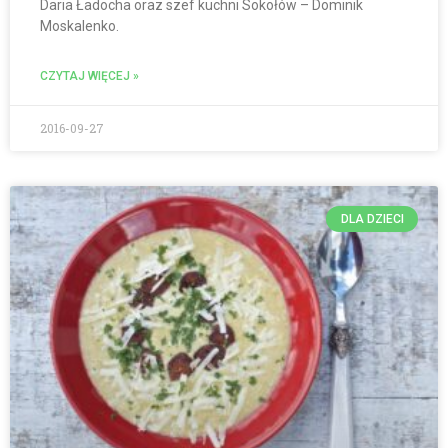
Daria Ładocha oraz szef kuchni Sokołów – Dominik
Moskalenko.
CZYTAJ WIĘCEJ »
2016-09-27
DLA DZIECI