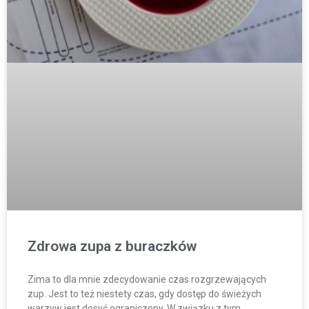
Zdrowa zupa z buraczków
Zima to dla mnie zdecydowanie czas rozgrzewających
zup. Jest to też niestety czas, gdy dostęp do świeżych
warzyw jest dosyć ograniczony. W związku z tym