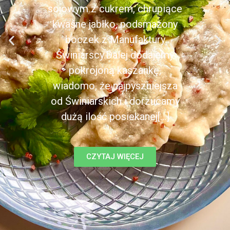
sojowym z cukrem, chrupiące
kwaśne jabłko, podsmażony
boczek z Manufaktury
Świniarscy.Dalej dodajemy
pokrojoną kaszankę,
wiadomo, że najpyszniejsza
od Świniarskich i dorzucamy
dużą ilość posiekanej[...]
CZYTAJ WIĘCEJ