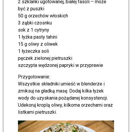
2 szklanki ugotowanej, białej fasoli – może
być z puszki
50 g orzechów włoskich
3 ząbki czosnku
sok z 1 cytryny
1 łyżka pasty tahini
15 g oliwy z oliwek
1 łyżeczka soli
pęczek zielonej pietruszki
szczypta wędzonej papryki w przyprawie
Przygotowanie:
Wszystkie składniki umieść w blenderze i
zmiksuj na gładką masę. Dodaj kilka łyżek
wody do uzyskania pożądanej konsystencji.
Udekoruj kroplą oliwy, kilkoma orzechami oraz
listkami pietruszki.