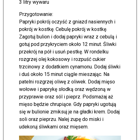
3 litry wywaru
Przygotowanie:
Papryki pokrój oczyść z gniazd nasiennych i
pokrój w kostkę. Cebulę pokrój w kostkę.
Zagotuj bulion i dodaj papryki wraz z cebulą i
gotuj pod przykryciem około 12 minut. Śliwki
przekrój na pół i usuń pestkę. W rondelku
rozgrzej olej kokosowy i rozpuść cukier
trzcinowy z dodatkiem cynamonu. Dodaj śliwki
i duś około 15 minut ciągle mieszając. Na
patelni rozgrzej oliwę z oliwek. Dodaj mięso
wołowe i paprykę słodką oraz wędzoną w
przyprawie oraz sól i pieprz. Podsmażaj aż
mięso będzie chrupiące. Gdy papryki ugotują
się w bulionie zmiksuj je na gładki krem. Dodaj
soli oraz pieprzu. Nalej zupę do miski i
udekoruj śliwkami oraz mięsem.