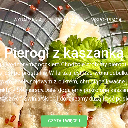
WYDARZENIA
PODRÓŻE
WSPÓŁPRACA
Pierogi z kaszanką
ą i wędzonym boczkiem Chodźcie zrobimy pierogi z
to jest po prostu hit! W farszu jest czerwona cebul
kowym, sosie sojowym z cukrem, chrupiące kwaśne 
ktury Świniarscy.Dalej dodajemy pokrojoną kasza
iejsza od Świniarskich i dorzucamy dużą ilość posiek
CZYTAJ WIĘCEJ