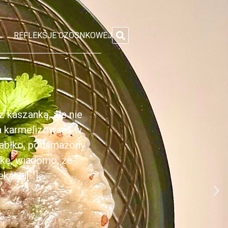
REFLEKSJE CZOSNKOWEJ
 kaszanką, ale nie
ka karmelizowana w
jabłko, podsmażony
nkę, wiadomo, że
anej[...]