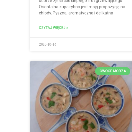
dobrze zjeść coś ciepłego i rozgrzewającego.
Orientalna zupa rybna jest moją propozycją na
chłody. Pyszna, aromatyczna i delikatna
CZYTAJ WIĘCEJ »
2016-10-14
OWOCE MORZA