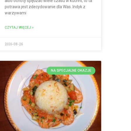
albo ochoty spędzać wiele czasu w kuchni, to ta
potrawa jest zdecydowanie dla Was. Indyk z
warzywami
CZYTAJ WIĘCEJ »
2016-08-26
NA SPECJALNE OKAZJE