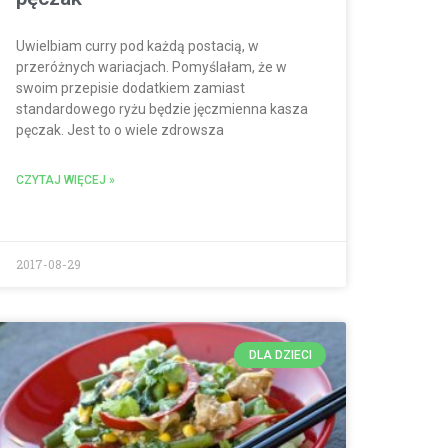
Uwielbiam curry pod każdą postacią, w
przeróżnych wariacjach. Pomyślałam, że w
swoim przepisie dodatkiem zamiast
standardowego ryżu będzie jęczmienna kasza
pęczak. Jest to o wiele zdrowsza
CZYTAJ WIĘCEJ »
2017-08-29
DLA DZIECI