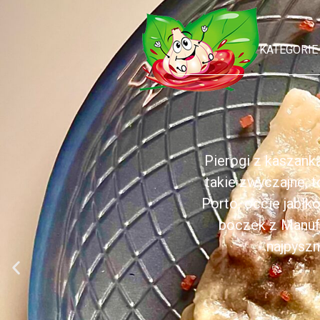
KATEGORIE
Pierogi z kaszank
takie zwyczajne, 
Porto, occie jabł
boczek z Manufa
najpyszn